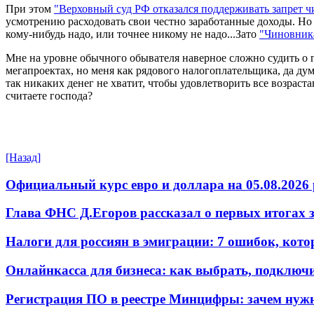
При этом
"Верховный суд РФ отказался поддерживать запрет 
усмотрению расходовать свои честно заработанные доходы. Но г
кому-нибудь надо, или точнее никому не надо...Зато
"Чиновника
Мне на уровне обычного обывателя наверное сложно судить о 
мегапроектах, но меня как рядового налогоплательщика, да дум
так никаких денег не хватит, чтобы удовлетворить все возра
считаете господа?
[Назад]
Официальный курс евро и доллара на 05.08.2026 
Глава ФНС Д.Егоров рассказал о первых итогах
Налоги для россиян в эмиграции: 7 ошибок, кот
Онлайнкасса для бизнеса: как выбрать, подключ
Регистрация ПО в реестре Минцифры: зачем нужн