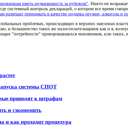
чиновникам иметь недвижимость за рубежом"
. Никто не возражае
де системный контроль деклараций, о котором все время говорит 
м разрешат принимать в качестве подарка оружие, алкоголь и п
глобальных проблемах, происходящих в верхних эшелонах власт
аю, и большинство таких же налогоплательщиков как и я, волнуе
стающие "потребности" проворовавшихся чиновников, или таких,
растет
 запуска системы СПОТ
орые приводят к штрафам
ить и сэкономить
а и как проходит процедура