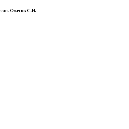
ссии.
Ожегов С.И.