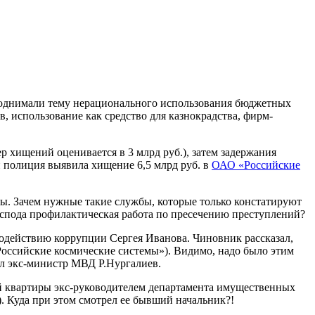
поднимали тему нерационального использования бюджетных
, использование как средство для казнокрадства, фирм-
р хищений оценивается в 3 млрд руб.), затем задержания
и полиция выявила хищение 6,5 млрд руб. в
ОАО «Российские
ры. Зачем нужные такие службы, которые только констатируют
господа профилактическая работа по пресечению преступлений?
водействию коррупции Сергея Иванова. Чиновник рассказал,
«Российские космические системы»). Видимо, надо было этим
вал экс-министр МВД Р.Нургалиев.
ной квартиры экс-руководителем департамента имущественных
 Куда при этом смотрел ее бывший начальник?!