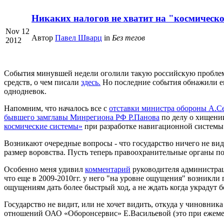
Никаких налогов не хватит на "космическо
Nov 12
Автор
Павел Шварц
in
Без тегов
2012
События минувшей недели оголили такую российскую проблему
средств, о чем писали
здесь.
Но последние события обнажили еще
однодневок.
Напомним, что началось все с
отставки министра обороны А.С
бывшего замглавы Минрегиона РФ Р.Панова
по делу о хищении
космические системы»
при разработке навигационной систе
Возникают очередные вопросы - что государство ничего не вид
размер воровства. Пусть теперь правоохранительные органы п
Особенно меня удивил
комментарий
руководителя администрац
что еще в 2009-2010гг. у него "на уровне ощущения" возникли
ощущениям дать более быстрый ход, а не ждать когда украдут б
Государство не видит, или не хочет видить, откуда у чиновн
отношений ОАО «Оборонсервис» Е.Васильевой (это при ежемеся