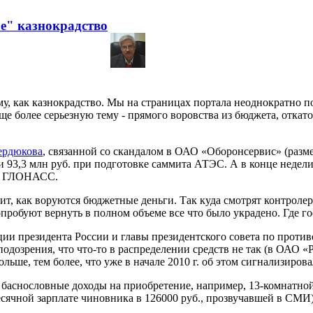
е" казнокрадство
, как казнокрадство. Мы на страницах портала неоднократно 
 более серьезную тему - прямого воровства из бюджета, откатов
ердюкова
, связанной со скандалом в ОАО «Оборонсервис» (разме
 93,3 млн руб. при подготовке саммита АТЭС. А в конце недел
мы ГЛОНАСС.
ит, как воруются бюджетные деньги. Так куда смотрят контроле
опробуют вернуть в полном объеме все что было украдено. Где 
ии президента России и главы президентского совета по проти
 подозрения, что что-то в распределении средств не так (в ОАО 
ольше, тем более, что уже в начале 2010 г. об этом сигнализиро
ика баснословные доходы на приобретение, например, 13-комнат
чной зарплате чиновника в 126000 руб., прозвучавшей в СМИ).