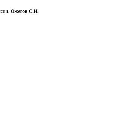
ссии.
Ожегов С.И.