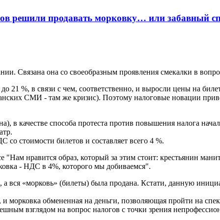
етов решили продавать морковку… или забавный с
ании. Связана она со своеобразным проявления смекалки в вопр
 21 %, в связи с чем, соответственно, и выросли цены на билеты
анских СМИ - там же кризис). Поэтому налоговые новации прив
а), в качестве способа протеста против повышения налога начал
атр.
 со стоимости билетов и составляет всего 4 %.
 "Нам нравится образ, который за этим стоит: крестьянин манит
рковка - НДС в 4%, которого мы добиваемся".
й, а вся «морковь» (билеты) была продана. Кстати, данную иниц
 и морковка обмененная на деньги, позволяющая пройти на спект
смешным взглядом на вопрос налогов с точки зрения непрофессио