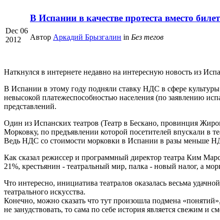
В Испании в качестве протеста вместо бил
Dec 06
Автор
Аркадий Брызгалин
in
Без тегов
2012
Наткнулся в интернете недавно на интересную новость из Исп
В Испании в этому году подняли ставку НДС в сфере культуры до
невысокой платежеспособностью населения (по заявлению исп
представлений.
Один из Испанских театров (Театр в Бескано, провинция Жирон
Морковку, по предъявлении которой посетителей впускали в те
Ведь НДС со стоимости морковки в Испании в разы меньше НДС
Как сказал режиссер и программный директор театра Ким Марсе
21%, крестьянин - театральный мир, палка - новый налог, а мо
Что интересно, инициатива театралов оказалась весьма удачно
театрального искусства.
Конечно, можно сказать что тут произошла подмена «понятий»,
не занудствовать, то сама по себе история является свежим и 