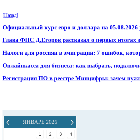
[Назад]
Официальный курс евро и доллара на 05.08.2026 
Глава ФНС Д.Егоров рассказал о первых итогах
Налоги для россиян в эмиграции: 7 ошибок, кот
Онлайнкасса для бизнеса: как выбрать, подключ
Регистрация ПО в реестре Минцифры: зачем нужн
ЯНВАРЬ 2026
1
2
3
4