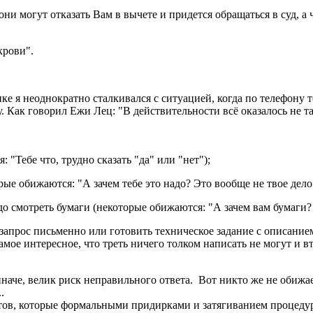
ни могут отказать Вам в вычете и придется обращаться в суд, а 
крови".
ке я неоднократно сталкивался с ситуацией, когда по телефону т
 Как говорил Ежи Лец: "В действительности всё оказалось не так
 "Тебе что, трудно сказать "да" или "нет");
е обижаются: "А зачем тебе это надо? Это вообще не твое дело
до смотреть бумаги (некоторые обижаются: "А зачем вам бумаги? Я
ть запрос письменно или готовить техническое задание с описан
амое интересное, что треть ничего толком написать не могут и вт
наче, велик риск неправильного ответа. Вот никто же не обижает
.
нтов, которые формальными придирками и затягиванием процедур