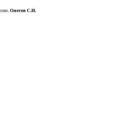
ссии.
Ожегов С.И.