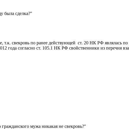
ду была сделка?"
те, т.к. свекровь по ранее действующей ст. 20 НК РФ являлась 
ря 2012 года согласно ст. 105.1 НК РФ свойственники из перечня
о гражданского мужа никакая не свекровь?"