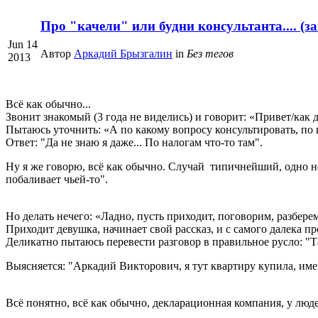
Про "качели" или будни консультанта.... (з
Jun 14
Автор
Аркадий Брызгалин
in
Без тегов
2013
Всё как обычно...
Звонит знакомый (3 года не виделись) и говорит: «Привет/как де
Пытаюсь уточнить: «А по какому вопросу консультировать, по 
Ответ: "Да не знаю я даже... По налогам что-то там".
Ну я же говорю, всё как обычно. Случай типичнейший, одно не 
побаливает чьей-то".
Но делать нечего: «Ладно, пусть приходит, поговорим, разбере
Приходит девушка, начинает свой рассказ, и с самого далека про 
Деликатно пытаюсь перевести разговор в правильное русло: "Та
Выясняется: "Аркадий Викторович, я тут квартиру купила, име
Всё понятно, всё как обычно, декларационная компания, у люд