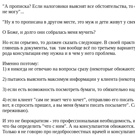
"А прописка? Если налоговики выяснят все обстоятельства, то о
не могу"...
"Ну я то прописана в другом месте, это муж и дети живут у све
О Боже, и долго они собралась меня мучить?
Но если серьезно, то должен сказать следующее. В своей практи
глянешь в документы, так там вообще всё по третьему варианту.
рода консультация ему нужна и в чем у него проблема.
Именно поэтому:
1) я никогда не отвечаю на вопросы сразу (некоторые обижаются:
2) пытаюсь выяснить максимум информации у клиента (некоторы
3) если есть возможность посмотреть бумаги, то обязательно на
4) если клиент "сам не знает чего хочет", отправляю его писа
вот, я спросить пришел, а вы меня бумаги писать посылаете". С
переживаю).
И это не бюрократизм - это профессиональная необходимость, и
что бы определить "что с ним". А на консультантов обижаются..
Только я не говорю про недобросовестных врачей и консульта