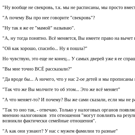
"Ну вообще не свекровь, т.к. мы не расписаны, мы просто вмес
"А почему Вы про нее говорите "свекровь"?
"Ну так я же ее "мамой" называю".
"А, ну тогда понятно. Всё меняется, Вы имеете право на вычет
"Ой как хорошо, спасибо... Ну я пошла?"
Но чувствую, это еще не конец... У самых дверей уже я ее спр
"Вы мне точно ВСЁ рассказали?"
"Да вроде бы... А ничего, что у нас 2-ое детей и мы прописаны
"Так что же Вы молчите то об этом... Это же всё меняет"
"А что меняет-то? И почему? Вы же сами сказали, если мы не 
"Так то оно так, - отвечаю. Только у налоговых органов появл
мнению налоговиков эти отношения "могут повлиять на резуль
возникли фактически семейные отношения".
"А как они узнают? У нас с мужем фамилии то разные"