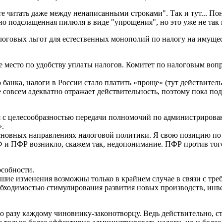
читать даже между ненаписанными строками". Так и тут... Поня
но подслащенная пилюля в виде "упрощения", но это уже не так
оговых льгот для естественных монополий по налогу на имуще
4-е место по удобству уплаты налогов. Комитет по налоговым в
банка, налоги в России стало платить «проще» (тут действитель
не совсем адекватно отражает действительность, поэтому пока п
 с целесообразностью передачи полномочий по администрирован
».
 Основных направлениях налоговой политики. Я свою позицию п
 ПФР возникло, скажем так, недопонимание. ПФР против того,
особности.
йшие изменения возможны только в крайнем случае в связи с т
необходимостью стимулирования развития новых производств, ин
по разу каждому чиновнику-законотворцу. Ведь действительно, с