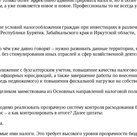
только более эффективно администрировать налоги, но и более 
ом, а уже появляется новое и новое. Профессионалы то не всегда
 условий налогообложения граждан при инвестициях в различн
 Республики Бурятия, Забайкальского края и Иркутской области
 о чём уже давно говорят – нужно развивать данные территории, н
без стимулирования иных отраслей и сфер хозяйственной деяте
ближение с бухгалтерским учетом, повышение качества налогов
м офшорных юрисдикций, а также завершение работы по внесени
редь недвижимого) и повышения фискальной нагрузки на собств
 целиком заимствована из Основных направлений налоговой пол
бходимо реализовать прозрачную систему контроля расходования 
ос – а как контролировать в итоге? Далее цитаты:
а.
емые ими налоги. Это требует высокого уровня прозрачности бю