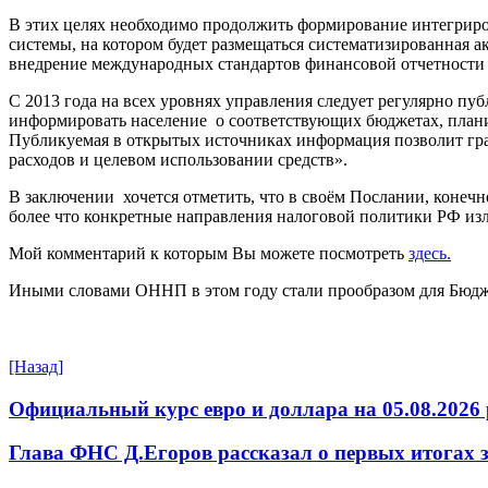
В этих целях необходимо продолжить формирование интегрир
системы, на котором будет размещаться систематизированная а
внедрение международных стандартов финансовой отчетности 
С 2013 года на всех уровнях управления следует регулярно пу
информировать население о соответствующих бюджетах, плани
Публикуемая в открытых источниках информация позволит гра
расходов и целевом использовании средств».
В заключении хочется отметить, что в своём Послании, конечн
более что конкретные направления налоговой политики РФ из
Мой комментарий к которым Вы можете посмотреть
здесь.
Иными словами ОННП в этом году стали прообразом для Бюджет
[Назад]
Официальный курс евро и доллара на 05.08.2026 
Глава ФНС Д.Егоров рассказал о первых итогах