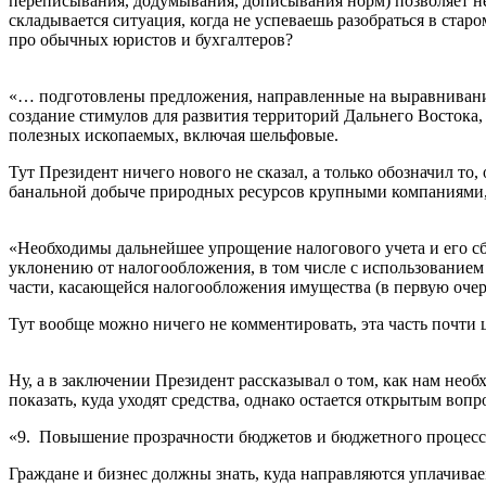
переписывания, додумывания, дописывания норм) позволяет не 
складывается ситуация, когда не успеваешь разобраться в стар
про обычных юристов и бухгалтеров?
«… подготовлены предложения, направленные на выравнивание
создание стимулов для развития территорий Дальнего Востока,
полезных ископаемых, включая шельфовые.
Тут Президент ничего нового не сказал, а только обозначил то,
банальной добыче природных ресурсов крупными компаниями, 
«Необходимы дальнейшее упрощение налогового учета и его с
уклонению от налогообложения, в том числе с использование
части, касающейся налогообложения имущества (в первую оче
Тут вообще можно ничего не комментировать, эта часть почти
Ну, а в заключении Президент рассказывал о том, как нам нео
показать, куда уходят средства, однако остается открытым вопр
«9. Повышение прозрачности бюджетов и бюджетного процесс
Граждане и бизнес должны знать, куда направляются уплачива