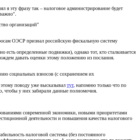
л я эту фразу так – налоговое администрирование будет
 важно".
ство организаций"
опросам ОЭСР признал российскую фискальную систему
но есть определенные подвижки), однако тот, кто сталкивается
одождем давать оценки этому положению из послания.
ию социальных взносов (с сохранением их
о этому поводу уже высказывал
тут
, напомню только что по
 чтобы у них забирали данные полномочия.
ребованиями современной экономики, новыми приоритетами
вестиционной деятельности и повышения качества налогового
табильность налоговой системы (без постоянного