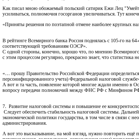
Как писал мною обожаемый польский сатирик Ежи Лец "Умейте 
усиливаться, полномочия госорганов увеличиваться. Тут конеч
«Приняты решения по поэтапной отмене наиболее крупных нал
В рейтинге Всемирного банка Россия поднялась с 105-го на 6
соответствующей требованиям ОЭСР».
С одной стороны, конечно, хорошо что, по мнению Всемирного 
с этим процессом регулярно, прекрасно знает, что статистика 
«… прошу Правительство Российской Федерации определиться
персонифицированного учета) Федеральной налоговой службе
А вот и та часть, появление которой многие ждали именно в
вопросу передачи полномочий между ФНС РФ с Минфином РФ и
7. Развитие налоговой системы и повышение ее конкурентосп
Следует обеспечить стабильность налоговой системы. Дальне
экономической политики государства, в том числе в связи с 
администрирования.
А вот это высказывание, на мой взгляд, нужно повторить ещё 