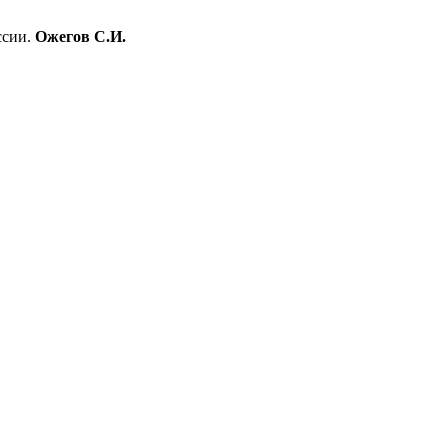
ссии.
Ожегов С.И.