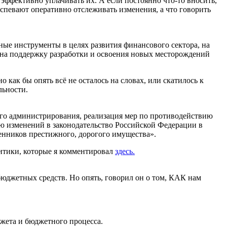
эффективно уплачивать их. А если постоянно что-то вносить,
 успевают оперативно отслеживать изменения, а что говорить
ые инструменты в целях развития финансового сектора, на
, на поддержку разработки и освоения новых месторождений
о как бы опять всё не осталось на словах, или скатилось к
льности.
ого администрирования, реализация мер по противодействию
ю изменений в законодательство Российской Федерации в
енников престижного, дорогого имущества».
итики, которые я комментировал
здесь.
бюджетных средств. Но опять, говорил он о том, КАК нам
джета и бюджетного процесса.