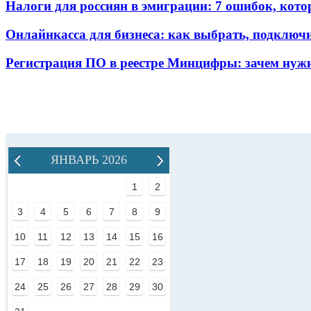
Налоги для россиян в эмиграции: 7 ошибок, кот
Онлайнкасса для бизнеса: как выбрать, подключ
Регистрация ПО в реестре Минцифры: зачем нужн
ЯНВАРЬ 2026
1
2
3
4
5
6
7
8
9
10
11
12
13
14
15
16
17
18
19
20
21
22
23
24
25
26
27
28
29
30