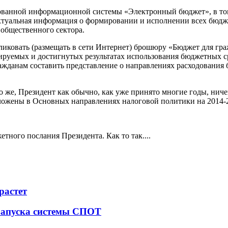
ованной информационной системы «Электронный бюджет», в том
ктуальная информация о формировании и исполнении всех бюджет
общественного сектора.
бликовать (размещать в сети Интернет) брошюру «Бюджет для гр
руемых и достигнутых результатах использования бюджетных с
жданам составить представление о направлениях расходования 
о же, Президент как обычно, как уже принято многие годы, ничег
ложены в Основных направлениях налоговой политики на 2014-2
ного послания Президента. Как то так....
растет
 запуска системы СПОТ