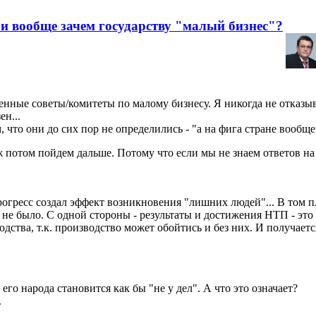
 и вообще зачем государству "малый бизнес"?
енные советы/комитеты по малому бизнесу. Я никогда не отказы
ен...
, что они до сих пор не определились - "а на фига стране вообщ
уж потом пойдем дальше. Потому что если мы не знаем ответов на 
огресс создал эффект возникновения "лишних людей"... В том 
не было. С одной стороны - результаты и достижения НТП - это б
ства, т.к. производство может обойтись и без них. И получается
его народа становится как бы "не у дел". А что это означает?
.