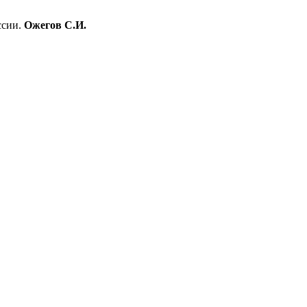
ссии.
Ожегов С.И.