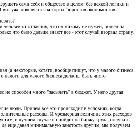
зрушать сами себя и общество в целом, без всякой логики и
. И вот уже появляются когорты "юристов-экономистов-
девать?
й человек от отчаяния, что он никому не нужен, пошел на
лько что было дальше знают все - этот случай взорвал страну,
л (а некоторые, кстати, вообще пишут, что у малого бизнеса
что налоги для малого бизнеса должны быть чисто
ес не способен много "засылать" в бюджет. У него другая
ругие люди. Причем всё это происходит в условиях, когда
дополнительные расходы. И чрезмерная величина этих расходов
устим, в лучшем случае он пойдет на биржу труда, получать
л, да еще давал минимальную занятость другим, мы получаем