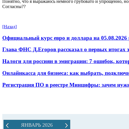
Понятно, что я выражаюсь немного грубовато и упрощенно, но
Согласны??
[Назад]
Официальный курс евро и доллара на 05.08.2026 
Глава ФНС Д.Егоров рассказал о первых итогах
Налоги для россиян в эмиграции: 7 ошибок, кот
Онлайнкасса для бизнеса: как выбрать, подключ
Регистрация ПО в реестре Минцифры: зачем нужн
ЯНВАРЬ 2026