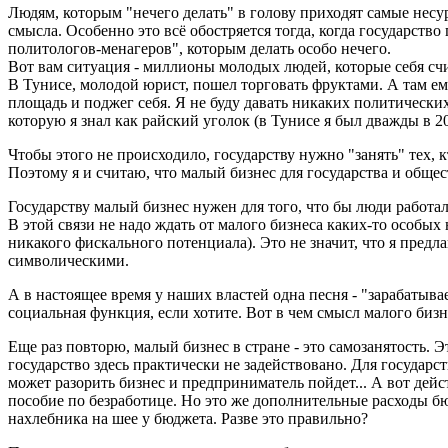
Людям, которым "нечего делать" в голову приходят самые несур
смысла. Особенно это всё обостряется тогда, когда государств
политологов-менагеров", которым делать особо нечего.
Вот вам ситуация - миллионы молодых людей, которые себя счи
В Тунисе, молодой юрист, пошел торговать фруктами. А там ему
площадь и поджег себя. Я не буду давать никаких политических
которую я знал как райский уголок (в Тунисе я был дважды в 200
Чтобы этого не происходило, государству нужно "занять" тех, 
Поэтому я и считаю, что малый бизнес для государства и общ
Государству малый бизнес нужен для того, что бы люди работал
В этой связи не надо ждать от малого бизнеса каких-то особы
никакого фискального потенциала). Это не значит, что я предл
символическими.
А в настоящее время у наших властей одна песня - "зарабатыва
социальная функция, если хотите. Вот в чем смысл малого биз
Еще раз повторю, малый бизнес в стране - это самозанятость. Э
государство здесь практически не задействовано. Для государст
может разорить бизнес и предприниматель пойдет... А вот дей
пособие по безработице. Но это же дополнительные расходы бю
нахлебника на шее у бюджета. Разве это правильно?