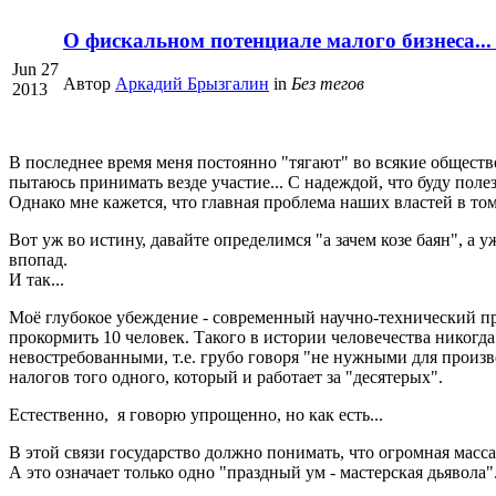
О фискальном потенциале малого бизнеса...
Jun 27
Автор
Аркадий Брызгалин
in
Без тегов
2013
В последнее время меня постоянно "тягают" во всякие обществ
пытаюсь принимать везде участие... С надеждой, что буду полез
Однако мне кажется, что главная проблема наших властей в том
Вот уж во истину, давайте определимся "а зачем козе баян", а 
впопад.
И так...
Моё глубокое убеждение - современный научно-технический пр
прокормить 10 человек. Такого в истории человечества никогда 
невостребованными, т.е. грубо говоря "не нужными для производ
налогов того одного, который и работает за "десятерых".
Естественно, я говорю упрощенно, но как есть...
В этой связи государство должно понимать, что огромная масса 
А это означает только одно "праздный ум - мастерская дьявола"