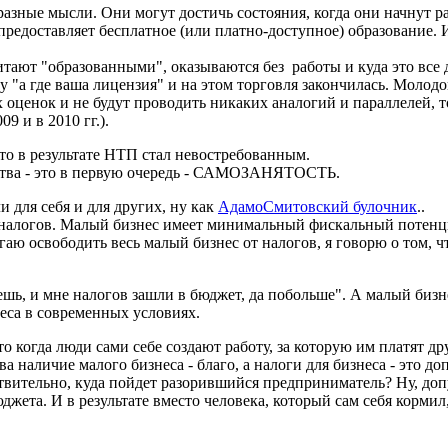
азные мысли. Они могут достичь состояния, когда они начнут ра
о предоставляет бесплатное (или платно-доступное) образование
тают "образованными", оказываются без работы и куда это все 
 "а где ваша лицензия" и на этом торговля закончилась. Молодо
 оценок и не будут проводить никаких аналогий и параллелей, то
9 и в 2010 гг.).
кто в результате НТП стал невостребованным.
ества - это в первую очередь - САМОЗАНЯТОСТЬ.
и для себя и для других, ну как
АдамоСмитовский булочник
..
х налогов. Малый бизнес имеет минимальный фискальный потенциа
агаю освободить весь малый бизнес от налогов, я говорю о том, 
ешь, и мне налогов зашли в бюджет, да побольше". А малый бизн
неса в современных условиях.
то когда люди сами себе создают работу, за которую им платят д
ва наличие малого бизнеса - благо, а налоги для бизнеса - это 
ствительно, куда пойдет разорившийся предприниматель? Ну, доп
джета. И в результате вместо человека, который сам себя корми