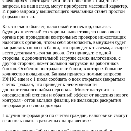
являющихся работодателями по отношению к ним, такие
запросы, на наш взгляд, могут приобрести массовый характер.
И право запроса у вышестоящего начальника станет простой
формальностью.
Как это часто бывает, налоговый инспектор, опасаясь
будущих претензий со стороны вышестоящего налогового
органа при проведении контрольных проверок нижестоящих
налоговых органов, чтобы себя обезопасить, вынужден будет
направлять запросы в банки, что приведет к тысячам, а скорее
всего десяткам тысяч запросов. Это приведет, с одной
стороны, к дополнительной загрузке самих налоговиков, с
другой стороны, ляжет большой нагрузкой на работников
банков. Особенно пострадают те банки, в которых большое
количество вкладчиков. Банкам придется помимо запросов
ИФНС еще и с 1 июля сообщать о всех открытых (закрытых)
счетах граждан, что приведет к необходимости
дополнительного найма персонала. Может наступить в
определенной степени и обратный эффект от введения нового
контроля - отток вкладов физлиц, не желающих раскрытия
информации о своих доходах.
Получив информацию по счетам граждан, налоговики смогут
ее использовать в различных направлениях:
- для выявления "обналиченных" сумм организаций, в