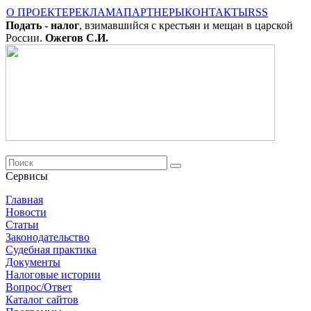
О ПРОЕКТЕ
РЕКЛАМА
ПАРТНЕРЫ
КОНТАКТЫ
RSS
Подать - налог
, взимавшийся с крестьян и мещан в царской
России.
Ожегов С.И.
Сервисы
Главная
Новости
Cтатьи
Законодательство
Судебная практика
Документы
Налоговые истории
Вопрос/Ответ
Каталог сайтов