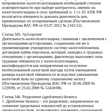
непроявление налогоплательщиком необходимой степени
осмотрительности при выборе контрагента, именно на
налогоплательщика в силу требований п. 1 ст. 65 АПК РФ
возлагается обязанность доказать рыночность цен,
примененных по оспариваемым сделкам (Постановление
Президиума ВАС РФ от 03.07.2012 № 2341/12).
Статья 345. Аутсорсинг
Деятельность налогоплательщика, связанная с заключением с
организациями-аутсорсерами, созданными им же и
применяющими упрощенную систему налогообложения,
договоров найма персонала, который, находясь в трудовых
отношениях с организациями, фактически выполняет свои
трудовые обязанности у налогоплательщика,
квалифицируется как направленная на получение
необоснованной налоговой выгоды путем уменьшения
размера налоговой обязанности вследствие уменьшения
налоговой базы по единому социальному налогу
(Постановления Президиума ВАС РФ от 30.06.2009 №
1229/09, от 25.02.2009 № 12418/08).
Статья 346. Разделение (дробление) бизнеса
1. Дробление бизнеса – это разделение, направленное на
снижение предельных показателей до установленных
законодательством, позволяющих применять специальный