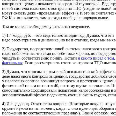
контроля за ценами покажется «очередной глупостью». Ведь тр
новой системы налогового контроля за ТЦО (создание новой ин
могут сказать даже «провальный эффект»). И это не считая те
РФ.Как мне кажется, там расходы вообще на порядок выше.
Тем не менее, необходимо учитывать следующее.
1) 1,4 млрд. руб. – это ведь только за один год. Думаю, что 
надо рассматривать в динамике, но не в статике, когда мы вы
2) Государство, посредством новой системы налогового контр
налогообложения, что само по себе тоже хорошо, но посредств
увидеть и, соответственно понять. Кстати
я как-то писал о том
фискальная
. Если рассматривать итоги контроля за ТЦО именн
3) Думаю, что многим знаком такой психологический эффект ка
деле налогового контроля за ценами, государство добилось св
у налоговых органов возникнут вопросы и претензии к ценам,
феномен: «Это вам не статья 40, поэтому шутки кончились». П
самостоятельно сформировали показатели налогообложения в за
дополнительный эффект подсчитать очень и очень трудно, есл
4) И еще довод. Ответьте на вопрос: «Некоторые покупают ружь
оружие нужно на тот момент, когда … оно нужно для обороны ил
положения по соответствующим правилам). Таким образом, мож