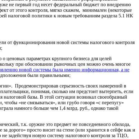
ые уже не первый год несет федеральный бюджет по внедрению
фект от этого контроля, мягко скажем, минимален (некоторые
воей налоговой политики к новым требованиям раздела 5.1 НК
затели от функционирования новой системы налогового контроля
;
 о ценовых параметрах крупного бизнеса для целей
поскольку при обосновании рыночных цен можно очень многое
тановлению новой системы была именно информационная, а не
предположения были правильными;
логии». Продемонстрировав серьезность своих намерений в
гоплательщики, понимая, сколько им предстоит вытерпеть, если
я налоговой базы. В этой ситуации возникал своеобразный
, чтобы «не связываться», или грубо говоря «с перепугу»
рала намного больше чем 1,4 млрд. руб., однако такой
ический, т.к. оружие это предмет не повседневного обихода,
за дорого» просто висит на стене (или хранится в сейфе как и
 не задействуя новую систему налогового контроля за ТЦО,