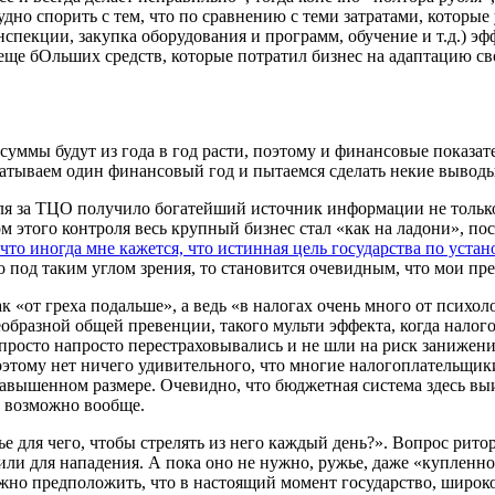
удно спорить с тем, что по сравнению с теми затратами, котор
спекции, закупка оборудования и программ, обучение и т.д.) эф
х еще бОльших средств, которые потратил бизнес на адаптацию с
эти суммы будут из года в год расти, поэтому и финансовые пока
хватываем один финансовый год и пытаемся сделать некие выводы
оля за ТЦО получило богатейший источник информации не только
ом этого контроля весь крупный бизнес стал «как на ладони», 
, что иногда мне кажется, что истинная цель государства по ус
о под таким углом зрения, то становится очевидным, что мои 
к «от греха подальше», а ведь «в налогах очень много от психо
оеобразной общей превенции, такого мульти эффекта, когда нало
 просто напросто перестраховывались и не шли на риск занижени
оэтому нет ничего удивительного, что многие налогоплательщики
вышенном размере. Очевидно, что бюджетная система здесь выиг
и возможно вообще.
е для чего, чтобы стрелять из него каждый день?». Вопрос ритор
и для нападения. А пока оно не нужно, ружье, даже «купленное 
но предположить, что в настоящий момент государство, широко