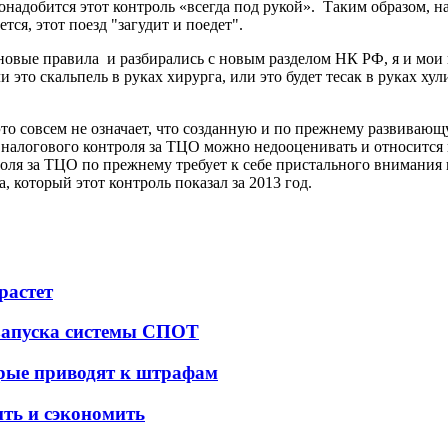
 понадобится этот контроль «всегда под рукой». Таким образом, 
тся, этот поезд "загудит и поедет".
 новые правила и разбирались с новым разделом НК РФ, я и мои
и это скальпель в руках хирурга, или это будет тесак в руках х
это совсем не означает, что созданную и по прежнему развивающ
налогового контроля за ТЦО можно недооценивать и относится к 
оля за ТЦО по прежнему требует к себе пристального внимания и
 который этот контроль показал за 2013 год.
растет
 запуска системы СПОТ
орые приводят к штрафам
ить и сэкономить