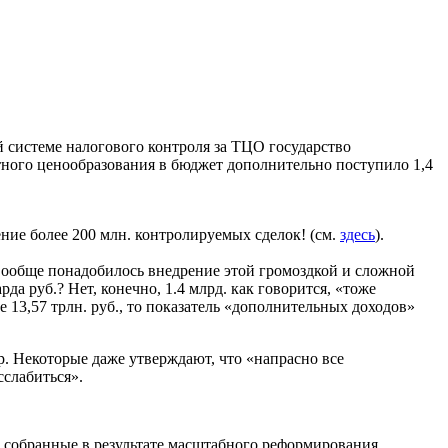
й системе налогового контроля за ТЦО государство
тного ценообразования в бюджет дополнительно поступило 1,4
ние более 200 млн. контролируемых сделок! (см.
здесь
).
м вообще понадобилось внедрение этой громоздкой и сложной
да руб.? Нет, конечно, 1.4 млрд. как говорится, «тоже
е 13,57 трлн. руб., то показатель «дополнительных доходов»
р. Некоторые даже утверждают, что «напрасно все
сслабиться».
», собранные в результате масштабного реформирования