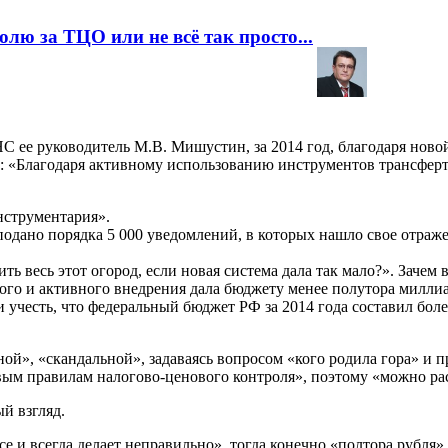
лю за ТЦО или не всё так просто...
НС ее руководитель М.В. Мишустин, за 2014 год, благодаря ново
а: «Благодаря активному использованию инструментов трансфер
нструментария».
дано порядка 5 000 уведомлений, в которых нашло свое отраже
ть весь этот огород, если новая система дала так мало?». Заче
ного и активного внедрения дала бюджету менее полутора миллиар
и учесть, что федеральный бюджет РФ за 2014 года составил боле
й», «скандальной», задаваясь вопросом «кого родила гора» и п
новым правилам налогово-ценового контроля», поэтому «можно ра
ый взгляд.
се и всегда делает неправильно», тогда конечно «полтора рубля