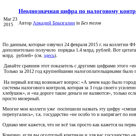
Неоднозначная цифра по налоговому контро
Mar 23
Автор
Аркадий Брызгалин
in
Без тегов
2015
По данным, которые озвучил 24 февраля 2015 г. на коллегии Ф
дополнительно получило порядка 1.4 млрд. рублей. Вот цитат
млрд. рублей» (см.
здесь
).
Давайте сравним этот показатель с другими цифрами этого «и
Только за 2012 год крупнейшими налогоплательщиками было по
На первый взгляд возникает вопрос: «А зачем надо было городи
системы налогового контроля, которая за 3 года своего усилен
хлебушок», и «на дороге такие деньги не валяются», только есл
просто мизерный.
Многие мои коллеги уже поспешили назвать эту цифру «смешно
перепугались», т.к. государство «не особо то и напрягает по 
Однако мне кажется, что не всё так просто как кажется на перв
Конечно, если вы оголтелый критикан и для вас государство «в