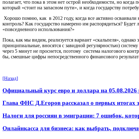
полагает, что пока в этом нет острой необходимости, но когда
который «стоит на запасном пути», и когда государству потребуе
Хорошо помню, как в 2012 году, когда все активно осваивали
контроль? Как государство намерено им распорядиться? Будет л
«повседневного использования?»
Пока, как мы видим, реализуется вариант «скальпеля», однако 
принципиальные, вносятся с завидной регулярностью) систему 
через 5 минут не проснется, поэтому система налогового контр
бы, смешные цифры непосредственного финансового результата,
[Назад]
Официальный курс евро и доллара на 05.08.2026 
Глава ФНС Д.Егоров рассказал о первых итогах
Налоги для россиян в эмиграции: 7 ошибок, кот
Онлайнкасса для бизнеса: как выбрать, подключ