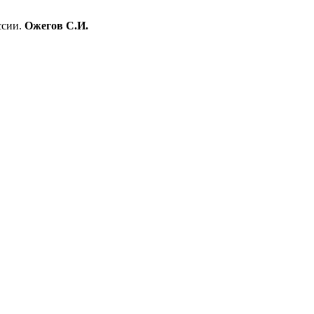
ссии.
Ожегов С.И.