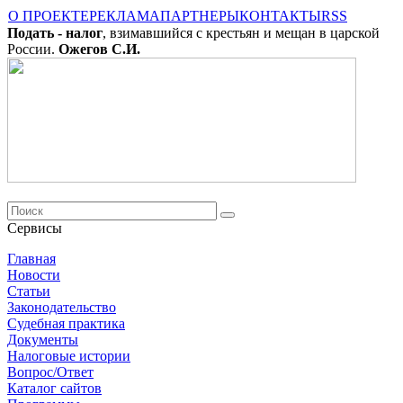
О ПРОЕКТЕ
РЕКЛАМА
ПАРТНЕРЫ
КОНТАКТЫ
RSS
Подать - налог
, взимавшийся с крестьян и мещан в царской
России.
Ожегов С.И.
Сервисы
Главная
Новости
Cтатьи
Законодательство
Судебная практика
Документы
Налоговые истории
Вопрос/Ответ
Каталог сайтов