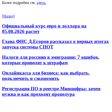
Более подробно см.
здесь.
[Назад]
Официальный курс евро и доллара на
05.08.2026 растет
Глава ФНС Д.Егоров рассказал о первых итогах
запуска системы СПОТ
Налоги для россиян в эмиграции: 7 ошибок,
которые приводят к штрафам
Онлайнкасса для бизнеса: как выбрать,
подключить и сэкономить
Регистрация ПО в реестре Минцифры: зачем
нужна и как проходит процедура