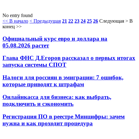
No entry found
<< В начало
< Предыдущая
21
22
23
24
25
26
Следующая >
В
конец >>
Официальный курс евро и доллара на
05.08.2026 растет
Глава ФНС Д.Егоров рассказал о первых итогах
запуска системы СПОТ
Налоги для россиян в эмиграции: 7 ошибок,
которые приводят к штрафам
Онлайнкасса для бизнеса: как выбрать,
подключить и сэкономить
Регистрация ПО в реестре Минцифры: зачем
нужна и как проходит процедура