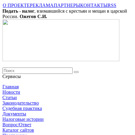
О ПРОЕКТЕ
РЕКЛАМА
ПАРТНЕРЫ
КОНТАКТЫ
RSS
Подать - налог
, взимавшийся с крестьян и мещан в царской
России.
Ожегов С.И.
Сервисы
Главная
Новости
Cтатьи
Законодательство
Судебная практика
Документы
Налоговые истории
Вопрос/Ответ
Каталог сайтов