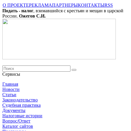
О ПРОЕКТЕ
РЕКЛАМА
ПАРТНЕРЫ
КОНТАКТЫ
RSS
Подать - налог
, взимавшийся с крестьян и мещан в царской
России.
Ожегов С.И.
Сервисы
Главная
Новости
Cтатьи
Законодательство
Судебная практика
Документы
Налоговые истории
Вопрос/Ответ
Каталог сайтов