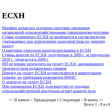
ЕСХН
Минфин разъяснил основные критерии признания
организаций сельскохозяйственными товаропроизводителями
Сумма уплаченного ЕСХН не включается в состав расходов,
учитываемых при определении налоговой базы по данному
налогу
О критерии отнесения налогоплательщика к ЕСХН
Суммы авансов по ЕСХН, полученные в 2009 г. за продукцию
2010 г., облагается в 2009 г.
ИП не вправе переходить на уплату ЕСХН, занимающиеся
производством подакцизных товаров
Переход на уплату ЕСХН осуществляется в заявительном
порядке, не требующем разрешения ИФНС
О переходе на уплату ЕСХН
При применении ЕСХН доля выручки от продажи
сельскохозяйственной продукции играет важную роль
<< В начало
< Предыдущая
1
Следующая >
В конец >>
Всего 1 - 8 из 8