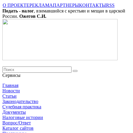
О ПРОЕКТЕ
РЕКЛАМА
ПАРТНЕРЫ
КОНТАКТЫ
RSS
Подать - налог
, взимавшийся с крестьян и мещан в царской
России.
Ожегов С.И.
Сервисы
Главная
Новости
Cтатьи
Законодательство
Судебная практика
Документы
Налоговые истории
Вопрос/Ответ
Каталог сайтов