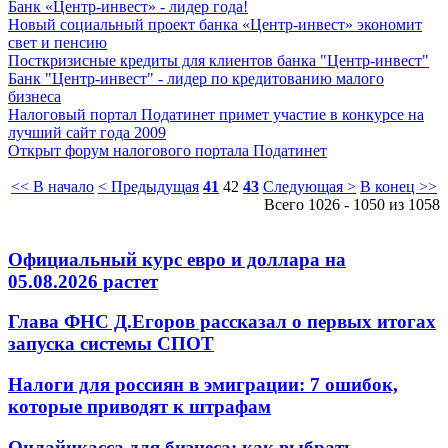
Банк «Центр-инвест» - лидер года!
Новый социальный проект банка «Центр-инвест» экономит
свет и пенсию
Посткризисные кредиты для клиентов банка "Центр-инвест"
Банк "Центр-инвест" - лидер по кредитованию малого
бизнеса
Налоговый портал Податинет примет участие в конкурсе на
лучший сайт года 2009
Открыт форум налогового портала Податинет
<< В начало
< Предыдущая
41
42
43
Следующая >
В конец >>
Всего 1026 - 1050 из 1058
Официальный курс евро и доллара на
05.08.2026 растет
Глава ФНС Д.Егоров рассказал о первых итогах
запуска системы СПОТ
Налоги для россиян в эмиграции: 7 ошибок,
которые приводят к штрафам
Онлайнкасса для бизнеса: как выбрать,