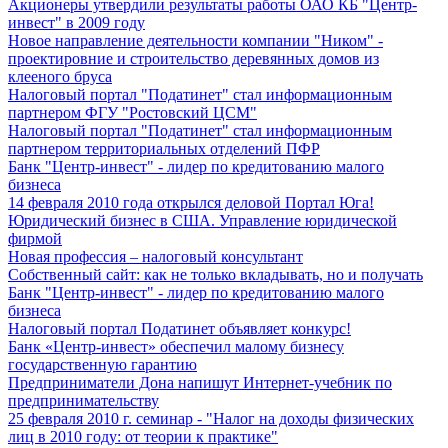
Акционеры утвердили результаты работы ОАО КБ "Центр-
инвест" в 2009 году
Новое направление деятельности компании "Ником" -
проектировние и строительство деревянных домов из
клееного бруса
Налоговый портал "Податинет" стал информационным
партнером ФГУ "Ростовский ЦСМ"
Налоговый портал "Податинет" стал информационным
партнером территориальных отделений ПФР
Банк "Центр-инвест" - лидер по кредитованию малого
бизнеса
14 февраля 2010 года открылся деловой Портал Юга!
Юридический бизнес в США. Управление юридической
фирмой
Новая профессия – налоговый консультант
Собственный сайт: как не только вкладывать, но и получать
Банк "Центр-инвест" - лидер по кредитованию малого
бизнеса
Налоговый портал Податинет объявляет конкурс!
Банк «Центр-инвест» обеспечил малому бизнесу
государственную гарантию
Предприниматели Дона напишут Интернет-учебник по
предпринимательству
25 февраля 2010 г. семинар - "Налог на доходы физических
лиц в 2010 году: от теории к практике"