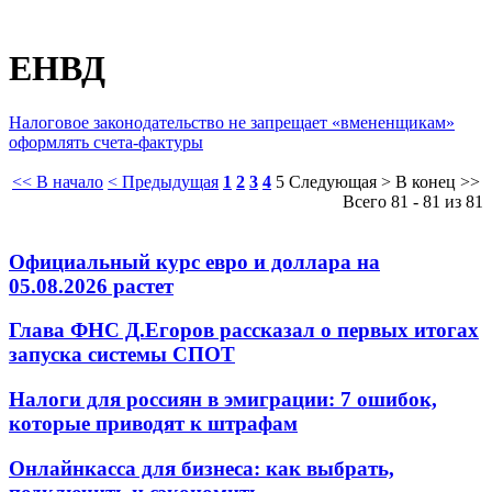
ЕНВД
Налоговое законодательство не запрещает «вмененщикам»
оформлять счета-фактуры
<< В начало
< Предыдущая
1
2
3
4
5
Следующая >
В конец >>
Всего 81 - 81 из 81
Официальный курс евро и доллара на
05.08.2026 растет
Глава ФНС Д.Егоров рассказал о первых итогах
запуска системы СПОТ
Налоги для россиян в эмиграции: 7 ошибок,
которые приводят к штрафам
Онлайнкасса для бизнеса: как выбрать,