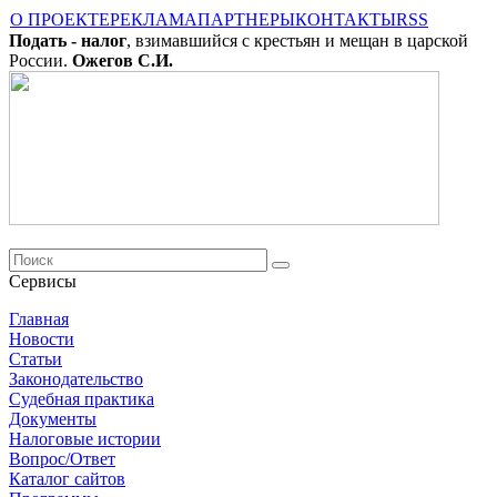
О ПРОЕКТЕ
РЕКЛАМА
ПАРТНЕРЫ
КОНТАКТЫ
RSS
Подать - налог
, взимавшийся с крестьян и мещан в царской
России.
Ожегов С.И.
Сервисы
Главная
Новости
Cтатьи
Законодательство
Судебная практика
Документы
Налоговые истории
Вопрос/Ответ
Каталог сайтов