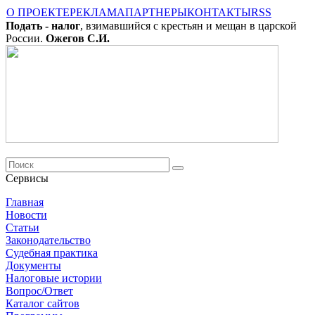
О ПРОЕКТЕ
РЕКЛАМА
ПАРТНЕРЫ
КОНТАКТЫ
RSS
Подать - налог
, взимавшийся с крестьян и мещан в царской
России.
Ожегов С.И.
Сервисы
Главная
Новости
Cтатьи
Законодательство
Судебная практика
Документы
Налоговые истории
Вопрос/Ответ
Каталог сайтов