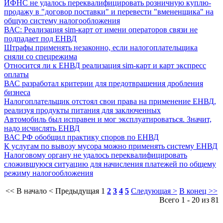
ИФНС не удалось переквалифицировать розничную куплю-
продажу в "договор поставки" и перевести "вмененщика" на
общую систему налогообложения
ВАС: Реализация sim-карт от имени операторов связи не
подпадает под ЕНВД
Штрафы применять незаконно, если налогоплательщика
сняли со спецрежима
Относится ли к ЕНВД реализация sim-карт и карт экспресс
оплаты
ВАС разработал критерии для предотвращения дробления
бизнеса
Налогоплательщик отстоял свои права на применение ЕНВД,
реализуя продукты питания для заключенных
Автомобиль был исправен и мог эксплуатироваться. Значит,
надо исчислять ЕНВД
ВАС РФ обобщил практику споров по ЕНВД
К услугам по вывозу мусора можно применять систему ЕНВД
Налоговому органу не удалось переквалифицировать
сложившуюся ситуацию для начисления платежей по общему
режиму налогообложения
<< В начало
< Предыдущая
1
2
3
4
5
Следующая >
В конец >>
Всего 1 - 20 из 81