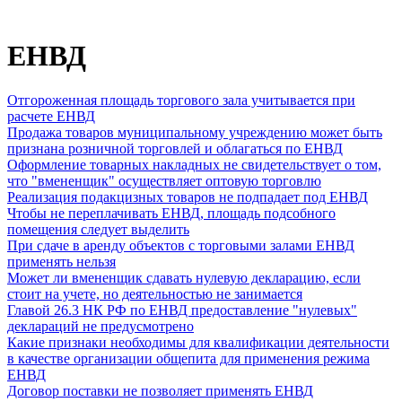
ЕНВД
Отгороженная площадь торгового зала учитывается при
расчете ЕНВД
Продажа товаров муниципальному учреждению может быть
признана розничной торговлей и облагаться по ЕНВД
Оформление товарных накладных не свидетельствует о том,
что "вмененщик" осуществляет оптовую торговлю
Реализация подакцизных товаров не подпадает под ЕНВД
Чтобы не переплачивать ЕНВД, площадь подсобного
помещения следует выделить
При сдаче в аренду объектов с торговыми залами ЕНВД
применять нельзя
Может ли вмененщик сдавать нулевую декларацию, если
стоит на учете, но деятельностью не занимается
Главой 26.3 НК РФ по ЕНВД предоставление "нулевых"
деклараций не предусмотрено
Какие признаки необходимы для квалификации деятельности
в качестве организации общепита для применения режима
ЕНВД
Договор поставки не позволяет применять ЕНВД