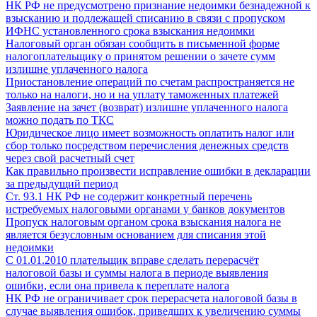
НК РФ не предусмотрено признание недоимки безнадежной к
взысканию и подлежащей списанию в связи с пропуском
ИФНС установленного срока взыскания недоимки
Налоговый орган обязан сообщить в письменной форме
налогоплательщику о принятом решении о зачете сумм
излишне уплаченного налога
Приостановление операций по счетам распространяется не
только на налоги, но и на уплату таможенных платежей
Заявление на зачет (возврат) излишне уплаченного налога
можно подать по ТКС
Юридическое лицо имеет возможность оплатить налог или
сбор только посредством перечисления денежных средств
через свой расчетный счет
Как правильно произвести исправление ошибки в декларации
за предыдущий период
Ст. 93.1 НК РФ не содержит конкретный перечень
истребуемых налоговыми органами у банков документов
Пропуск налоговым органом срока взыскания налога не
является безусловным основанием для списания этой
недоимки
С 01.01.2010 плательщик вправе сделать перерасчёт
налоговой базы и суммы налога в периоде выявления
ошибки, если она привела к переплате налога
НК РФ не ограничивает срок перерасчета налоговой базы в
случае выявления ошибок, приведших к увеличению суммы