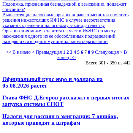
Недоимка, признанная безнадежной к взысканию, подлежит
списанию?
Вышестоящие налоговые органы вправе отменять и изменять
решения нижестоящих ИФНС в случае несоответствия
указанных решений налоговому законодательству
Организация может ставится на учет в ИФНС по месту
нахождения одного из ее обособленных подразделений,
находящихся в одном муниципальном образовании
<< В начало
< Предыдущая
1
2
3
4
5
6
7
8
9
Следующая >
В
конец >>
Всего 301 - 350 из 442
Официальный курс евро и доллара на
05.08.2026 растет
Глава ФНС Д.Егоров рассказал о первых итогах
запуска системы СПОТ
Налоги для россиян в эмиграции: 7 ошибок,
которые приводят к штрафам