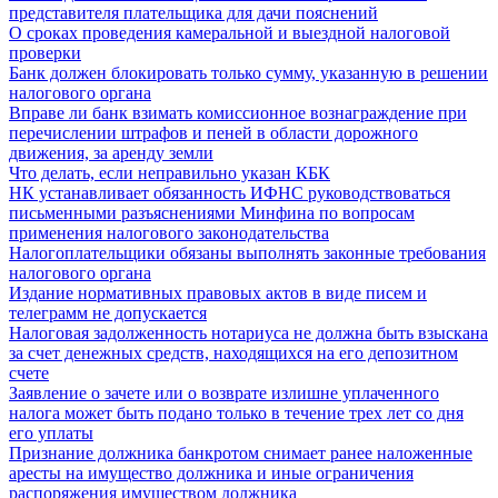
представителя плательщика для дачи пояснений
О сроках проведения камеральной и выездной налоговой
проверки
Банк должен блокировать только сумму, указанную в решении
налогового органа
Вправе ли банк взимать комиссионное вознаграждение при
перечислении штрафов и пеней в области дорожного
движения, за аренду земли
Что делать, если неправильно указан КБК
НК устанавливает обязанность ИФНС руководствоваться
письменными разъяснениями Минфина по вопросам
применения налогового законодательства
Налогоплательщики обязаны выполнять законные требования
налогового органа
Издание нормативных правовых актов в виде писем и
телеграмм не допускается
Налоговая задолженность нотариуса не должна быть взыскана
за счет денежных средств, находящихся на его депозитном
счете
Заявление о зачете или о возврате излишне уплаченного
налога может быть подано только в течение трех лет со дня
его уплаты
Признание должника банкротом снимает ранее наложенные
аресты на имущество должника и иные ограничения
распоряжения имуществом должника