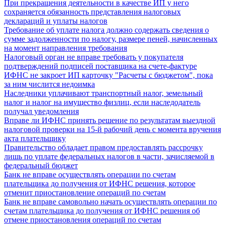
При прекращения деятельности в качестве ИП у него
сохраняется обязанность представления налоговых
деклараций и уплаты налогов
Требование об уплате налога должно содержать сведения о
сумме задолженности по налогу, размере пеней, начисленных
на момент направления требования
Налоговый орган не вправе требовать у покупателя
подтверждений подписей поставщика на счете-фактуре
ИФНС не закроет ИП карточку "Расчеты с бюджетом", пока
за ним числится недоимка
Наследники уплачивают транспортный налог, земельный
налог и налог на имущество физлиц, если наследодатель
получал уведомления
Вправе ли ИФНС принять решение по результатам выездной
налоговой проверки на 15-й рабочий день с момента вручения
акта плательщику
Правительство обладает правом предоставлять рассрочку
лишь по уплате федеральных налогов в части, зачисляемой в
федеральный бюджет
Банк не вправе осуществлять операции по счетам
плательщика до получения от ИФНС решения, которое
отменит приостановление операций по счетам
Банк не вправе самовольно начать осуществлять операции по
счетам плательщика до получения от ИФНС решения об
отмене приостановления операций по счетам