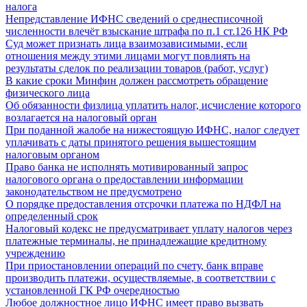
налога
Непредставление ИФНС сведений о среднесписочной
численности влечёт взыскание штрафа по п.1 ст.126 НК РФ
Суд может признать лица взаимозависимыми, если
отношения между этими лицами могут повлиять на
результаты сделок по реализации товаров (работ, услуг)
В какие сроки Минфин должен рассмотреть обращение
физического лица
Об обязанности физлица уплатить налог, исчисление которого
возлагается на налоговый орган
При поданной жалобе на нижестоящую ИФНС, налог следует
уплачивать с даты принятого решения вышестоящим
налоговым органом
Право банка не исполнять мотивированный запрос
налогового органа о предоставлении информации
законодательством не предусмотрено
О порядке предоставления отсрочки платежа по НДФЛ на
определенный срок
Налоговый кодекс не предусматривает уплату налогов через
платежные терминалы, не принадлежащие кредитному
учреждению
При приостановлении операций по счету, банк вправе
производить платежи, осуществляемые, в соответствии с
установленной ГК РФ очередностью
Любое должностное лицо ИФНС имеет право вызвать