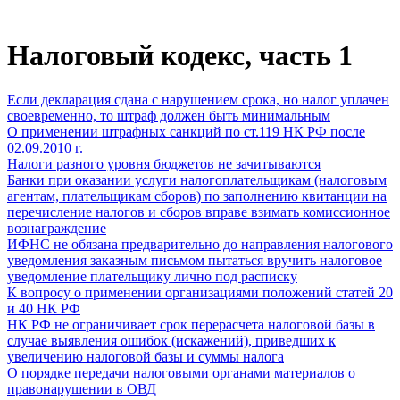
Налоговый кодекс, часть 1
Если декларация сдана с нарушением срока, но налог уплачен
своевременно, то штраф должен быть минимальным
О применении штрафных санкций по ст.119 НК РФ после
02.09.2010 г.
Налоги разного уровня бюджетов не зачитываются
Банки при оказании услуги налогоплательщикам (налоговым
агентам, плательщикам сборов) по заполнению квитанции на
перечисление налогов и сборов вправе взимать комиссионное
вознаграждение
ИФНС не обязана предварительно до направления налогового
уведомления заказным письмом пытаться вручить налоговое
уведомление плательщику лично под расписку
К вопросу о применении организациями положений статей 20
и 40 НК РФ
НК РФ не ограничивает срок перерасчета налоговой базы в
случае выявления ошибок (искажений), приведших к
увеличению налоговой базы и суммы налога
О порядке передачи налоговыми органами материалов о
правонарушении в ОВД