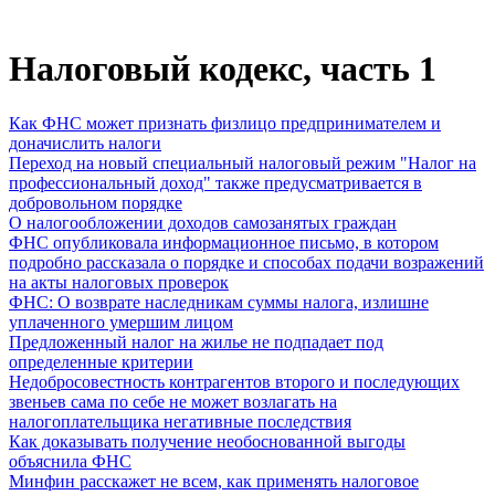
Налоговый кодекс, часть 1
Как ФНС может признать физлицо предпринимателем и
доначислить налоги
Переход на новый специальный налоговый режим "Налог на
профессиональный доход" также предусматривается в
добровольном порядке
О налогообложении доходов самозанятых граждан
ФНС опубликовала информационное письмо, в котором
подробно рассказала о порядке и способах подачи возражений
на акты налоговых проверок
ФНС: О возврате наследникам суммы налога, излишне
уплаченного умершим лицом
Предложенный налог на жилье не подпадает под
определенные критерии
Недобросовестность контрагентов второго и последующих
звеньев сама по себе не может возлагать на
налогоплательщика негативные последствия
Как доказывать получение необоснованной выгоды
объяснила ФНС
Минфин расскажет не всем, как применять налоговое