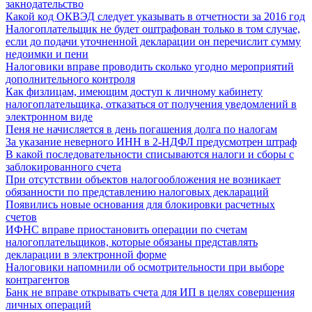
закнодательство
Какой код ОКВЭД следует указывать в отчетности за 2016 год
Налогоплательщик не будет оштрафован только в том случае,
если до подачи уточненной декларации он перечислит сумму
недоимки и пени
Налоговики вправе проводить сколько угодно мероприятий
дополнительного контроля
Как физлицам, имеющим доступ к личному кабинету
налогоплательщика, отказаться от получения уведомлений в
электронном виде
Пеня не начисляется в день погашения долга по налогам
За указание неверного ИНН в 2-НДФЛ предусмотрен штраф
В какой последовательности списываются налоги и сборы с
заблокированного счета
При отсутствии объектов налогообложения не возникает
обязанности по представлению налоговых деклараций
Появились новые основания для блокировки расчетных
счетов
ИФНС вправе приостановить операции по счетам
налогоплательщиков, которые обязаны представлять
декларации в электронной форме
Налоговики напомнили об осмотрительности при выборе
контрагентов
Банк не вправе открывать счета для ИП в целях совершения
личных операций