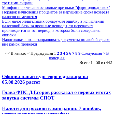
третьими лицами
Минфин перечислил основные признаки "фирм-однодневок"
Порядок начисления процентов за нарушение срока возврата
налогов поменяется
Если налогоплательщик обнаружил ошибку в исчислении
налоговой базы за прошлые периоды, то перерасчет
производится за тот период, в котором были совершены
ошибки
Налоговики вправе запрашивать документы по любой сделке
вне рамок проверки
<< В начало
< Предыдущая
1
2
3
4
5
6
7
8
9
Следующая >
В
конец >>
Всего 1 - 50 из 442
Официальный курс евро и доллара на
05.08.2026 растет
Глава ФНС Д.Егоров рассказал о первых итогах
запуска системы СПОТ
Налоги для россиян в эмиграции: 7 ошибок,
которые приводят к штрафам