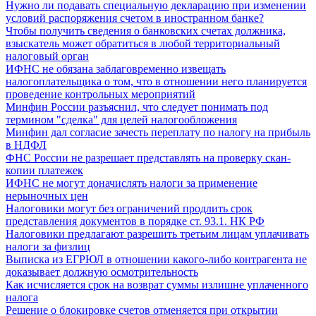
Нужно ли подавать специальную декларацию при изменении
условий распоряжения счетом в иностранном банке?
Чтобы получить сведения о банковских счетах должника,
взыскатель может обратиться в любой территориальный
налоговый орган
ИФНС не обязана заблаговременно извещать
налогоплательщика о том, что в отношении него планируется
проведение контрольных мероприятий
Минфин России разъяснил, что следует понимать под
термином "сделка" для целей налогообложения
Минфин дал согласие зачесть переплату по налогу на прибыль
в НДФЛ
ФНС России не разрешает представлять на проверку скан-
копии платежек
ИФНС не могут доначислять налоги за применение
нерыночных цен
Налоговики могут без ограничений продлить срок
представления документов в порядке ст. 93.1. НК РФ
Налоговики предлагают разрешить третьим лицам уплачивать
налоги за физлиц
Выписка из ЕГРЮЛ в отношении какого-либо контрагента не
доказывает должную осмотрительность
Как исчисляется срок на возврат суммы излишне уплаченного
налога
Решение о блокировке счетов отменяется при открытии