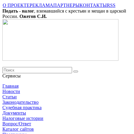
О ПРОЕКТЕ
РЕКЛАМА
ПАРТНЕРЫ
КОНТАКТЫ
RSS
Подать - налог
, взимавшийся с крестьян и мещан в царской
России.
Ожегов С.И.
Сервисы
Главная
Новости
Cтатьи
Законодательство
Судебная практика
Документы
Налоговые истории
Вопрос/Ответ
Каталог сайтов