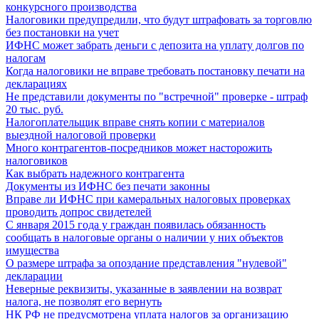
конкурсного производства
Налоговики предупредили, что будут штрафовать за торговлю
без постановки на учет
ИФНС может забрать деньги с депозита на уплату долгов по
налогам
Когда налоговики не вправе требовать постановку печати на
декларациях
Не представили документы по "встречной" проверке - штраф
20 тыс. руб.
Налогоплательщик вправе снять копии с материалов
выездной налоговой проверки
Много контрагентов-посредников может насторожить
налоговиков
Как выбрать надежного контрагента
Документы из ИФНС без печати законны
Вправе ли ИФНС при камеральных налоговых проверках
проводить допрос свидетелей
С января 2015 года у граждан появилась обязанность
сообщать в налоговые органы о наличии у них объектов
имущества
О размере штрафа за опоздание представления "нулевой"
декларации
Неверные реквизиты, указанные в заявлении на возврат
налога, не позволят его вернуть
НК РФ не предусмотрена уплата налогов за организацию