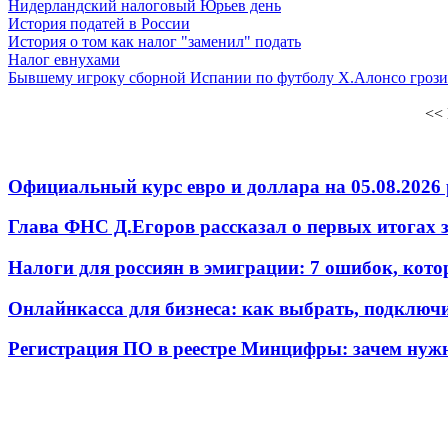
Нидерландский налоговый Юрьев день
История податей в России
История о том как налог "заменил" подать
Налог евнухами
Бывшему игроку сборной Испании по футболу Х.Алонсо грозит
<< 
Официальный курс евро и доллара на 05.08.2026 
Глава ФНС Д.Егоров рассказал о первых итогах
Налоги для россиян в эмиграции: 7 ошибок, кот
Онлайнкасса для бизнеса: как выбрать, подключ
Регистрация ПО в реестре Минцифры: зачем нужн