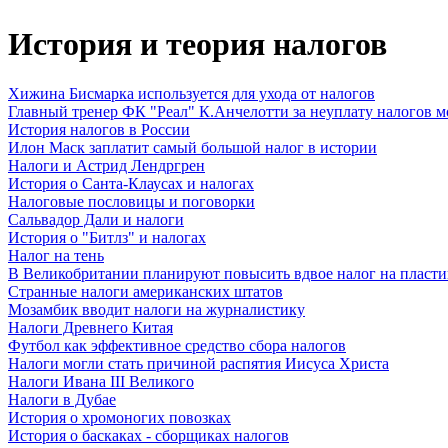
История и теория налогов
Хижина Бисмарка используется для ухода от налогов
Главный тренер ФК "Реал" К.Анчелотти за неуплату налогов 
История налогов в России
Илон Маск заплатит самый большой налог в истории
Налоги и Астрид Лендргрен
История о Санта-Клаусах и налогах
Налоговые пословицы и поговорки
Сальвадор Дали и налоги
История о "Битлз" и налогах
Налог на тень
В Великобритании планируют повысить вдвое налог на пласт
Странные налоги американских штатов
Мозамбик вводит налоги на журналистику
Налоги Древнего Китая
Футбол как эффективное средство сбора налогов
Налоги могли стать причиной распятия Иисуса Христа
Налоги Ивана III Великого
Налоги в Дубае
История о хромоногих повозках
История о баскаках - сборщиках налогов