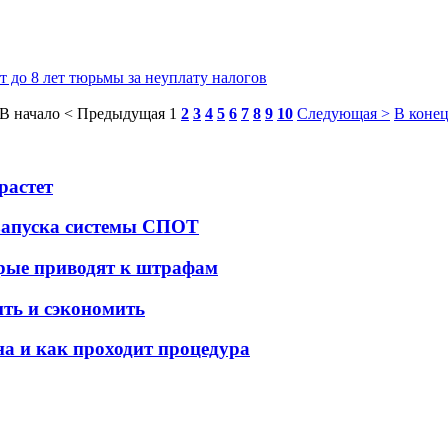
 до 8 лет тюрьмы за неуплату налогов
В начало
< Предыдущая
1
2
3
4
5
6
7
8
9
10
Следующая >
В конец
растет
 запуска системы СПОТ
орые приводят к штрафам
ить и сэкономить
а и как проходит процедура