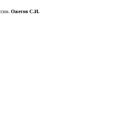
ссии.
Ожегов С.И.