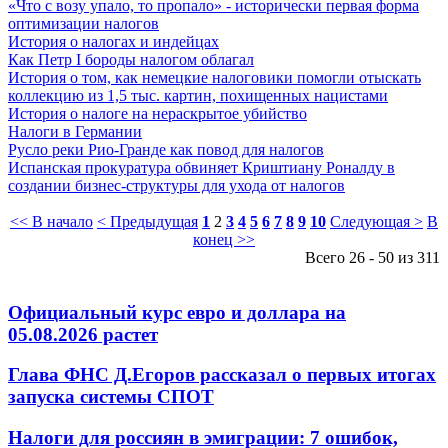
«Что с возу упало, то пропало» - исторически первая форма
оптимизации налогов
История о налогах и индейцах
Как Петр I бороды налогом облагал
История о том, как немецкие налоговики помогли отыскать
коллекцию из 1,5 тыс. картин, похищенных нацистами
История о налоге на нераскрытое убийство
Налоги в Германии
Русло реки Рио-Гранде как повод для налогов
Испанская прокуратура обвиняет Криштиану Роналду в
создании бизнес-структуры для ухода от налогов
<< В начало
< Предыдущая
1
2
3
4
5
6
7
8
9
10
Следующая >
В
конец >>
Всего 26 - 50 из 311
Официальный курс евро и доллара на
05.08.2026 растет
Глава ФНС Д.Егоров рассказал о первых итогах
запуска системы СПОТ
Налоги для россиян в эмиграции: 7 ошибок,