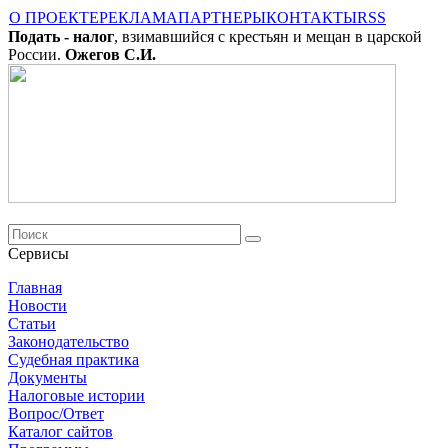
О ПРОЕКТЕ
РЕКЛАМА
ПАРТНЕРЫ
КОНТАКТЫ
RSS
Подать - налог
, взимавшийся с крестьян и мещан в царской
России.
Ожегов С.И.
Сервисы
Главная
Новости
Cтатьи
Законодательство
Судебная практика
Документы
Налоговые истории
Вопрос/Ответ
Каталог сайтов