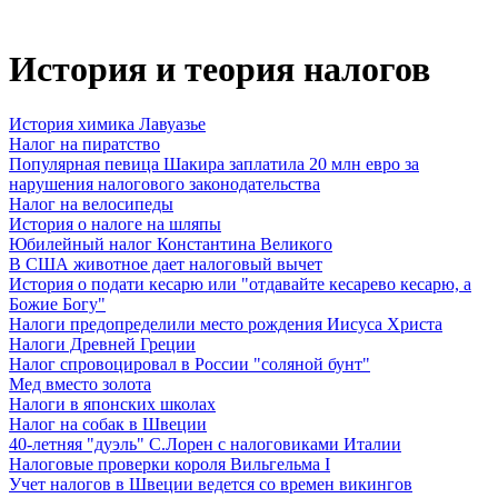
История и теория налогов
История химика Лавуазье
Налог на пиратство
Популярная певица Шакира заплатила 20 млн евро за
нарушения налогового законодательства
Налог на велосипеды
История о налоге на шляпы
Юбилейный налог Константина Великого
В США животное дает налоговый вычет
История о подати кесарю или "отдавайте кесарево кесарю, а
Божие Богу"
Налоги предопределили место рождения Иисуса Христа
Налоги Древней Греции
Налог спровоцировал в России "соляной бунт"
Мед вместо золота
Налоги в японских школах
Налог на собак в Швеции
40-летняя "дуэль" С.Лорен с налоговиками Италии
Налоговые проверки короля Вильгельма I
Учет налогов в Швеции ведется со времен викингов