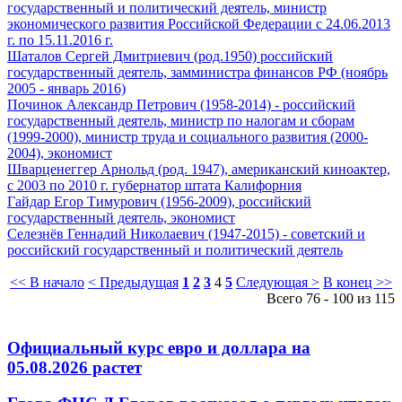
государственный и политический деятель, министр
экономического развития Российской Федерации с 24.06.2013
г. по 15.11.2016 г.
Шаталов Сергей Дмитриевич (род.1950) российский
государственный деятель, замминистра финансов РФ (ноябрь
2005 - январь 2016)
Починок Александр Петрович (1958-2014) - российский
государственный деятель, министр по налогам и сборам
(1999-2000), министр труда и социального развития (2000-
2004), экономист
Шварценеггер Арнольд (род. 1947), американский киноактер,
с 2003 по 2010 г. губернатор штата Калифорния
Гайдар Егор Тимурович (1956-2009), российский
государственный деятель, экономист
Селезнёв Геннадий Николаевич (1947-2015) - советский и
российский государственный и политический деятель
<< В начало
< Предыдущая
1
2
3
4
5
Следующая >
В конец >>
Всего 76 - 100 из 115
Официальный курс евро и доллара на
05.08.2026 растет