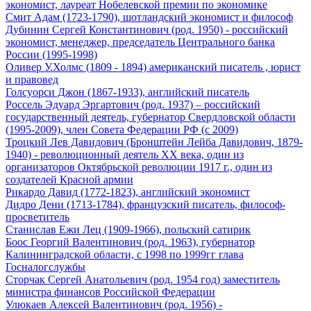
экономист, лауреат Нобелевской премии по экономике
Смит Адам (1723-1790), шотландский экономист и философ
Дубинин Сергей Константинович (род. 1950) - российский
экономист, менеджер, председатель Центрального банка
России (1995-1998)
Оливер У.Холмс (1809 - 1894) американский писатель , юрист
и правовед
Голсуорси Джон (1867-1933), английский писатель
Россель Эдуард Эргартович (род. 1937) – российский
государственный деятель, губернатор Свердловской области
(1995-2009), член Совета Федерации РФ (c 2009)
Троцкий Лев Давидович (Бронштейн Лейба Давидович, 1879-
1940) - революционный деятель XX века, один из
организаторов Октябрьской революции 1917 г., один из
создателей Красной армии
Рикардо Давид (1772-1823), английский экономист
Дидро Дени (1713-1784), французский писатель, философ-
просветитель
Станислав Ежи Лец (1909-1966), польский сатирик
Боос Георгий Валентинович (род. 1963), губернатор
Калининградской области, с 1998 по 1999гг глава
Госналогслужбы
Сторчак Сергей Анатольевич (род. 1954 год) заместитель
министра финансов Российской Федерации
Улюкаев Алексей Валентинович (род. 1956) -