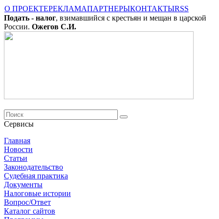
О ПРОЕКТЕ
РЕКЛАМА
ПАРТНЕРЫ
КОНТАКТЫ
RSS
Подать - налог
, взимавшийся с крестьян и мещан в царской
России.
Ожегов С.И.
Сервисы
Главная
Новости
Cтатьи
Законодательство
Судебная практика
Документы
Налоговые истории
Вопрос/Ответ
Каталог сайтов