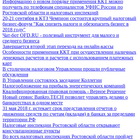
Информацию о новом порядке применения ККТ можно
получить по телефонам специалистов УФНС России по
Ростовской области и налоговых инспекций
20-21 сентября в КТЗ Чемпион состоится крупный налоговый
бизнес-форум "Как снизить налоги и обезопасить бизнес в
2018 году"
Чат-бот OFD.RU - полезный инструмент для малого и
среднего бизнеса
Завершается второй этап перехода на онлайн-кассы
Особенности применения ККТ при осуществлении наличных
денежных расчетов и расчетов с использованием платежных
карт
В столичном налоговом Управлении прошли публичные
обсуждения
В Управлении состоялось заседание Коллегии
Налогообложение на прибыль энергетических компаний
Квалифицированная правовая помощь - Верное Решение
Новый сервис Bankro.TECH позволит управлять делами о
банкротствах в одном месте
31 мая 2018 г. истекает срок представления отчетов о
движении средств по счетам (вкладам) в банках за пределами
территории РФ
Налоговые инспекции Ростовской области открывают
консультационные пункты
Во всех налоговых инспекциях Ростовской области пройдет