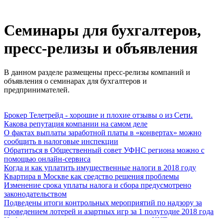
Семинары для бухгалтеров,
пресс-релизы и объявления
В данном разделе размещены пресс-релизы компаний и
объявления о семинарах для бухгалтеров и
предпринимателей.
Брокер Телетрейд - хорошие и плохие отзывы о из Сети.
Какова репутация компании на самом деле
О фактах выплаты заработной платы в «конвертах» можно
сообщить в налоговые инспекции
Обратиться в Общественный совет УФНС региона можно с
помощью онлайн-сервиса
Когда и как уплатить имущественные налоги в 2018 году
Квартира в Москве как средство решения проблемы
Изменение срока уплаты налога и сбора предусмотрено
законодательством
Подведены итоги контрольных мероприятий по надзору за
проведением лотерей и азартных игр за 1 полугодие 2018 года