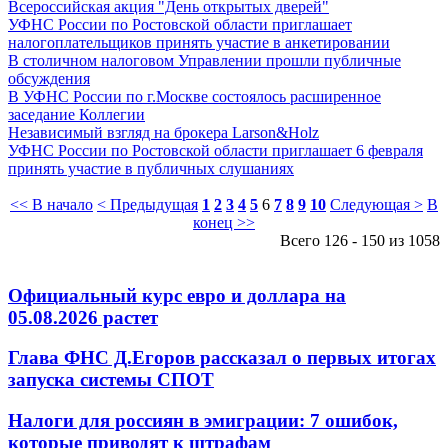
Всероссийская акция "День открытых дверей"
УФНС России по Ростовской области приглашает
налогоплательщиков принять участие в анкетировании
В столичном налоговом Управлении прошли публичные
обсуждения
В УФНС России по г.Москве состоялось расширенное
заседание Коллегии
Независимый взгляд на брокера Larson&Holz
УФНС России по Ростовской области приглашает 6 февраля
принять участие в публичных слушаниях
<< В начало
< Предыдущая
1
2
3
4
5
6
7
8
9
10
Следующая >
В
конец >>
Всего 126 - 150 из 1058
Официальный курс евро и доллара на
05.08.2026 растет
Глава ФНС Д.Егоров рассказал о первых итогах
запуска системы СПОТ
Налоги для россиян в эмиграции: 7 ошибок,
которые приводят к штрафам