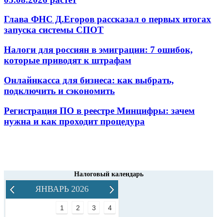
Глава ФНС Д.Егоров рассказал о первых итогах
запуска системы СПОТ
Налоги для россиян в эмиграции: 7 ошибок,
которые приводят к штрафам
Онлайнкасса для бизнеса: как выбрать,
подключить и сэкономить
Регистрация ПО в реестре Минцифры: зачем
нужна и как проходит процедура
Налоговый календарь
ЯНВАРЬ 2026
1
2
3
4