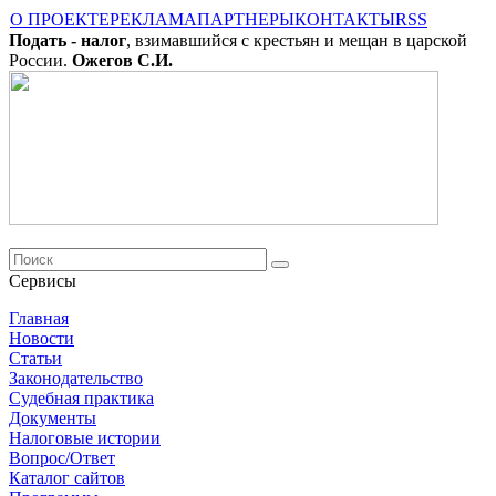
О ПРОЕКТЕ
РЕКЛАМА
ПАРТНЕРЫ
КОНТАКТЫ
RSS
Подать - налог
, взимавшийся с крестьян и мещан в царской
России.
Ожегов С.И.
Сервисы
Главная
Новости
Cтатьи
Законодательство
Судебная практика
Документы
Налоговые истории
Вопрос/Ответ
Каталог сайтов