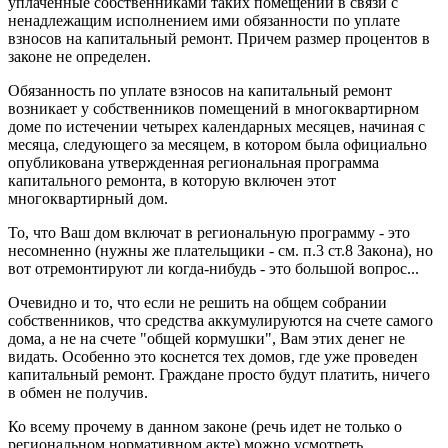
уплаченные собственниками таких помещений в связи с
ненадлежащим исполнением ими обязанности по уплате
взносов на капитальный ремонт. Причем размер процентов в
законе не определен.
Обязанность по уплате взносов на капитальный ремонт
возникает у собственников помещений в многоквартирном
доме по истечении четырех календарных месяцев, начиная с
месяца, следующего за месяцем, в котором была официально
опубликована утвержденная региональная программа
капитального ремонта, в которую включен этот
многоквартирный дом.
То, что Ваш дом включат в региональную программу - это
несомненно (нужны же плательщики - см. п.3 ст.8 Закона), но
вот отремонтируют ли когда-нибудь - это большой вопрос...
Очевидно и то, что если не решить на общем собрании
собственников, что средства аккумулируются на счете самого
дома, а не на счете "общей кормушки", Вам этих денег не
видать. Особенно это коснется тех домов, где уже проведен
капитальный ремонт. Граждане просто будут платить, ничего
в обмен не получив.
Ко всему прочему в данном законе (речь идет не только о
региональном нормативном акте) можно усмотреть