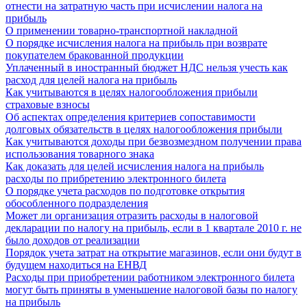
отнести на затратную часть при исчислении налога на
прибыль
О применении товарно-транспортной накладной
О порядке исчисления налога на прибыль при возврате
покупателем бракованной продукции
Уплаченный в иностранный бюджет НДС нельзя учесть как
расход для целей налога на прибыль
Как учитываются в целях налогообложения прибыли
страховые взносы
Об аспектах определения критериев сопоставимости
долговых обязательств в целях налогообложения прибыли
Как учитываются доходы при безвозмездном получении права
использования товарного знака
Как доказать для целей исчисления налога на прибыль
расходы по прибретению электронного билета
О порядке учета расходов по подготовке открытия
обособленного подразделения
Может ли организация отразить расходы в налоговой
декларации по налогу на прибыль, если в 1 квартале 2010 г. не
было доходов от реализации
Порядок учета затрат на открытие магазинов, если они будут в
будущем находиться на ЕНВД
Расходы при приобретении работником электронного билета
могут быть приняты в уменьшение налоговой базы по налогу
на прибыль