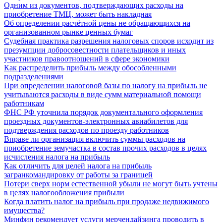
Одним из документов, подтверждающих расходы на
приобретение ТМЦ, может быть накладная
Об определении расчётной цены не обращающихся на
организованном рынке ценных бумаг
Судебная практика разрешения налоговых споров исходит из
презумпции добросовестности плательщиков и иных
участников правоотношений в сфере экономики
Как распределить прибыль между обособленными
подразделениями
При определении налоговой базы по налогу на прибыль не
учитываются расходы в виде сумм материальной помощи
работникам
ФНС РФ уточнила порядок документального оформления
проездных документов-электронных авиабилетов для
подтверждения расходов по проезду работников
Вправе ли организация включить суммы расходов на
приобретение земучастка в состав прочих расходов в целях
исчисления налога на прибыль
Как отличить для целей налога на прибыль
загранкомандировку от работы за границей
Потери сверх норм естественной убыли не могут быть учтены
в целях налогообложения прибыли
Когда платить налог на прибыль при продаже недвижимого
имущества?
Минфин рекомендует услуги мерчендайзинга проводить в