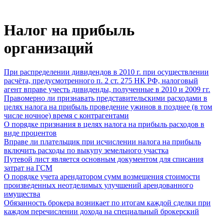
Налог на прибыль
организаций
При распределении дивидендов в 2010 г. при осуществлении
расчёта, предусмотренного п. 2 ст. 275 НК РФ, налоговый
агент вправе учесть дивиденды, полученные в 2010 и 2009 гг.
Правомерно ли признавать представительскими расходами в
целях налога на прибыль проведение ужинов в позднее (в том
числе ночное) время с контрагентами
О порядке признания в целях налога на прибыль расходов в
виде процентов
Вправе ли плательщик при исчислении налога на прибыль
включить расходы по выкупу земельного участка
Путевой лист является основным документом для списания
затрат на ГСМ
О порядке учета арендатором сумм возмещения стоимости
произведенных неотделимых улучшений арендованного
имущества
Обязанность брокера возникает по итогам каждой сделки при
каждом перечислении дохода на специальный брокерский