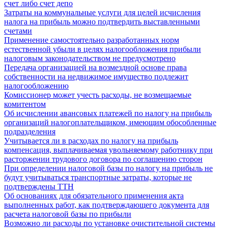
счет либо счет депо
Затраты на коммунальные услуги для целей исчисления
налога на прибыль можно подтвердить выставленными
счетами
Применение самостоятельно разработанных норм
естественной убыли в целях налогообложения прибыли
налоговым законодательством не предусмотрено
Передача организацией на возмездной основе права
собственности на недвижимое имущество подлежит
налогообложению
Комиссионер может учесть расходы, не возмещаемые
комитентом
Об исчислении авансовых платежей по налогу на прибыль
организаций налогоплательщиком, имеющим обособленные
подразделения
Учитывается ли в расходах по налогу на прибыль
компенсация, выплачиваемая увольняемому работнику при
расторжении трудового договора по соглашению сторон
При определении налоговой базы по налогу на прибыль не
будут учитываться транспортные затраты, которые не
подтверждены ТТН
Об основаниях для обязательного применения акта
выполненных работ, как подтверждающего документа для
расчета налоговой базы по прибыли
Возможно ли расходы по установке очистительной системы