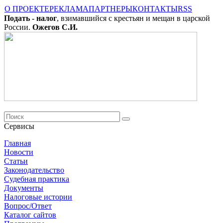
О ПРОЕКТЕ
РЕКЛАМА
ПАРТНЕРЫ
КОНТАКТЫ
RSS
Подать - налог
, взимавшийся с крестьян и мещан в царской
России.
Ожегов С.И.
Сервисы
Главная
Новости
Cтатьи
Законодательство
Судебная практика
Документы
Налоговые истории
Вопрос/Ответ
Каталог сайтов