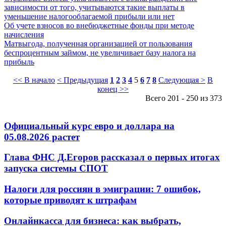
зависимости от того, учитываются такие выплаты в
уменьшение налогооблагаемой прибыли или нет
Об учете взносов во внебюджетные фонды при методе
начисления
Матвыгода, полученная организацией от пользования
беспроцентным займом, не увеличивает базу налога на
прибыль
<< В начало
< Предыдущая
1
2
3
4
5
6
7
8
Следующая >
В
конец >>
Всего 201 - 250 из 373
Официальный курс евро и доллара на
05.08.2026 растет
Глава ФНС Д.Егоров рассказал о первых итогах
запуска системы СПОТ
Налоги для россиян в эмиграции: 7 ошибок,
которые приводят к штрафам
Онлайнкасса для бизнеса: как выбрать,