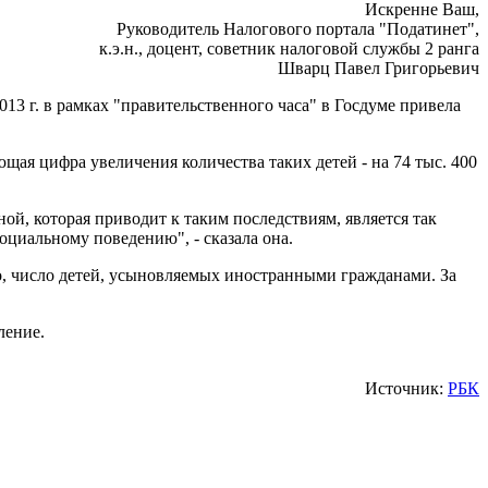
Искренне Ваш,
Руководитель Налогового портала "Податинет",
к.э.н., доцент, советник налоговой службы 2 ранга
Шварц Павел Григорьевич
2013 г. в рамках "правительственного часа" в Госдуме привела
щая цифра увеличения количества таких детей - на 74 тыс. 400
й, которая приводит к таким последствиям, является так
циальному поведению", - сказала она.
нно, число детей, усыновляемых иностранными гражданами. За
ление.
Источник:
РБК