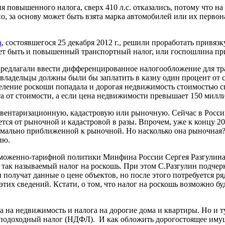
ия повышенного налога, сверх 410 л.с. отказались, потому что 
, за основу может быть взята марка автомобилей или их первона
а
, состоявшегося 25 декабря 2012 г., решили проработать привяз
ет быть и повышенный транспортный налог, или госпошлина при
 предлагали ввести дифференцированное налогообложение для тр
 владельцы должны были бы заплатить в казну один процент от с
еление роскоши попадала и дорогая недвижимость стоимостью с
та от стоимости, а если цена недвижимости превышает 150 милли
нвентаризационную, кадастровую или рыночную. Сейчас в Росс
ется от рыночной и кадастровой в разы. Впрочем, уже к концу 20
имально приближенной к рыночной. Но насколько она рыночная?
ию.
моженно-тарифной политики Минфина России Сергея Разгулина: «М
 так называемый налог на роскошь. При этом С.Разгулин подчер
ы получат данные о цене объектов, но после этого потребуется 
й этих сведений. Кстати, о том, что налог на роскошь возможно 
а на недвижимость и налога на дорогие дома и квартиры. Но и 
подоходный налог (НДФЛ). И как обложить дорогостоящее имущес