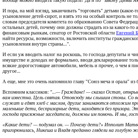
вообще можно вводить такую подать? Да и по "закону Димы Я
И пора, на мой взгляд, заканчивать "торговать" детьми (какое
усыновление детей-сирот, и взять это на особый контроль не т
словам председателя комитета по образованию Совета Федера
остальных детей, почему они должны страдать из-за какого-то 
финансовым рынкам, сенатор от Ростовской области
Евгений 
найти ресурсы, возможности, включить институты гражданского
усыновления внутри страны...".
И если уж вводить налог на роскошь, то господа депутаты и чи
имуществе и доходах не формально, вводя декларирование толь
всякие дорогостоящие автомобили, мебель и прочее, о чем я п
другое...
А еще, мне это очень напомнило главу "Союз меча и орала" и
Вспомним классиков:
"...— Граждане! — сказал Остап, открыв
вам известна. Цель святая. Отовсюду мы слышим стоны. Со в
служат и едят хлеб с маслом, другие занимаются отхожим про
маленькие дети, беспризорные дети, находятся без призора. 
господа присяжные заседатели, должны им помочь. И мы, госп
«Какие дети? — подумал он. — Почему дети?» Ипполит Матвеев
пригорюнилась, Никеша и Владя преданно глядели на голубую 