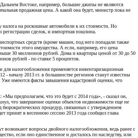
на Дальнем Востоке, например, большие джипы не являются
чальная продажная цена. А какой она будет, министр пока не
ку налога на роскошные автомобили к их стоимости. Но
 регистрации сделок, и импортная пошлина.
анспортных средств (кроме машин, под него попадали также
тоимости этого имущества. А если, например, его цена
выше 30 миллионов рублей. Дома и квартиры ценой от 30 до 50
онов рублей - по ставке 5 процентов.
ии для налогообложения применяется инвентаризационная
12 - началу 2013 гг. в большинстве регионов станут известны
 Уже имеются факты завышения кадастровой оценки, что
ы предполагаем, что это будет с 2014 года», - сказал он,
кнул, что завершение оценки объектов недвижимости еще не
ряд бюрократических процедур, связанных с утверждением
будет принят в весеннюю сессию 2013 года сообщил глава
тут возникают вопросы двойного налогообложения, ведь ранее с
тво, если оно единственное и досталось по наследству, или