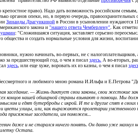
ковлева" правительство РФ выявило отдельные
противоречия
с 
-то крепостное право). Надо дать возможность российским семьям
олько органов опеки, но, в первую очередь, правоохранительных
ции
Зинаиды Драгункиной
в России в усыновлении нуждаются 11
американского закона и
"нашего ответа Чемберлену"
. Как отмети
Бушмин
: "Сложившаяся ситуация, заставляет серьезно переосмы
 общества и создать нормальные условия для жизни, воспитания
новники, нужно начинать, во-первых, не с налогоплательщиков, а
ко за предшествующий год, о чем я писал
здесь.
А во-вторых, ра
исал
здесь
, или еще хуже, воровать их из казны, о чем я писал
здес
з бессмертного и любимого мною романа И.Ильфа и Е.Петрова "Д
ая заседание. — Жизнь диктует свои законы, свои жестокие зак
сех концов нашей обширной страны взывают о помощи. Мы долж
мыслом и едят бутерброды с икрой. И те и другие спят в свои
Эти цветы улицы, или, как выражаются пролетарии умственного
ода присяжные заседатели, им поможем...
ич даже и не старался ничего понять. Он давно уже махнул на 
жилетку Остапа.