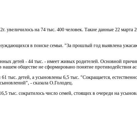
2г. увеличилось на 74 тыс. 400 человек. Такие данные 22 марта 
, нуждающихся в поиске семьи. "За прошлый год выявлена ужасаю
ых детей - 44 тыс. - имеет живых родителей. Основной причино
в нашем обществе не сформировано понятие противодействия асо
ты 61 тыс. детей, а усыновлены 6,5 тыс. "Сокращается, естестве
ыновлений", - сказала О.Голодец.
16,5 тыс. сократилось число семей, стоящих в очереди на усынов