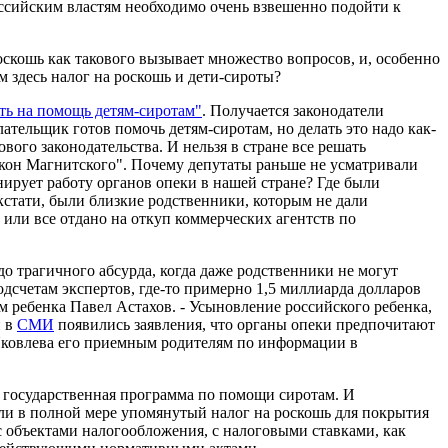
оссийским властям необходимо очень взвешенно подойти к
оскошь как такового вызывает множество вопросов, и, особенно
 здесь налог на роскошь и дети-сироты?
ть на помощь детям-сиротам"
. Получается законодатели
тельщик готов помочь детям-сиротам, но делать это надо как-
вого законодательства. И нельзя в стране все решать
акон Магнитского". Почему депутаты раньше не усматривали
ирует работу органов опеки в нашей стране? Где были
кстати, были близкие родственники, которым не дали
или все отдано на откуп коммерческих агентств по
до трагичного абсурда, когда даже родственники не могут
счетам экспертов, где-то примерно 1,5 миллиарда долларов
 ребенка Павел Астахов. - Усыновление российского ребенка,
й в
СМИ
появились заявления, что органы опеки предпочитают
Яковлева его приемным родителям по информации в
ла, государственная программа по помощи сиротам. И
 ли в полной мере упомянутый налог на роскошь для покрытия
ь с объектами налогообложения, с налоговыми ставками, как