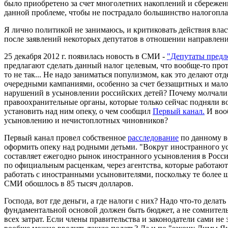
было приобретено за счет многолетних накоплений и сбережен
данной проблеме, чтобы не пострадало большинство налогопл
Я лично политикой не занимаюсь, и критиковать действия влас
после заявлений некоторых депутатов в отношении направления
25 декабря 2012 г. появилась новость в СМИ -
"Депутаты предл
предлагают сделать данный налог целевым, что вообще-то про
то не так... Не надо заниматься популизмом, как это делают от
очередными кампаниями, особенно за счет беззащитных и мало
нарушений в усыновлении российских детей? Почему молчали б
правоохранительные органы, которые только сейчас подняли во
установить над ним опеку, о чем сообщил
Первый канал.
И вооб
усыновлению и нечистоплотных чиновников?
Первый канал провел собственное
расследование
по данному во
оформить опеку над родными детьми. "Вокруг иностранного ус
составляет ежегодно рынок иностранного усыновления в Росси
по официальным расценкам, через агентства, которые работают 
работать с иностранными усыновителями, поскольку те более
СМИ обошлось в 85 тысяч долларов.
Господа, вот где деньги, а где налоги с них? Надо что-то дела
фундаментальной основой должен быть бюджет, а не сомнитель
всех затрат. Если члены правительства и законодатели сами не