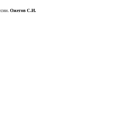
ссии.
Ожегов С.И.