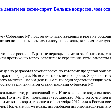
ь деньги на детей-сирот. Больше вопросов, чем отв
му Собранию РФ подстегнуло идею введения налога на роскошь
ения по так называемому налогу на роскошь, включая элитную н
что такое роскошь. В разные периоды времени это были соль, сп
ли престижных марок, ювелирные украшения, яхты, самолеты и т
к давно разработал законопроект, по которому предлагал обла
асти в два раза. Но все оказалось не так просто. Хорошо, что 
него выпуска. Что им делать. Ведь ни один здравомыслящий чел
ожностью увеличения этой ставки законами субъектов РФ.
хсильные авто, раскошеливайтесь. И не важно, что когда вы пок
тиль. Но и тут Вас «поджидает» государство. Мало того, что п
 отменят нескоро), так еще и с 1 сентября 2012 года в России 
счет. Покупателям же новых автомобилей автопроизводители этот