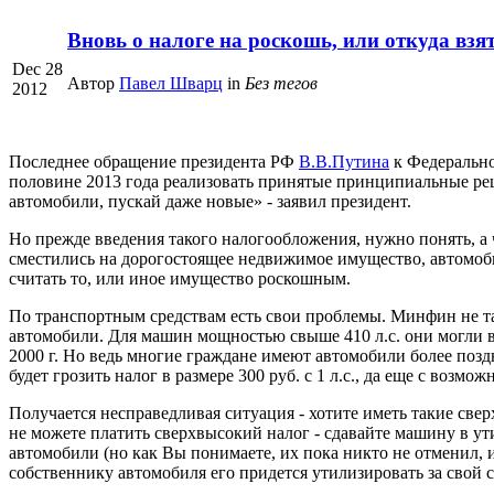
Вновь о налоге на роскошь, или откуда взят
Dec 28
Автор
Павел Шварц
in
Без тегов
2012
Последнее обращение президента РФ
В.В.Путина
к Федерально
половине 2013 года реализовать принятые принципиальные реш
автомобили, пускай даже новые» - заявил президент.
Но прежде введения такого налогообложения, нужно понять, а 
сместились на дорогостоящее недвижимое имущество, автомоби
считать то, или иное имущество роскошным.
По транспортным средствам есть свои проблемы. Минфин не та
автомобили. Для машин мощностью свыше 410 л.с. они могли выр
2000 г. Но ведь многие граждане имеют автомобили более позд
будет грозить налог в размере 300 руб. с 1 л.с., да еще с возм
Получается несправедливая ситуация - хотите иметь такие свер
не можете платить сверхвысокий налог - сдавайте машину в у
автомобили (но как Вы понимаете, их пока никто не отменил, и
собственнику автомобиля его придется утилизировать за свой 