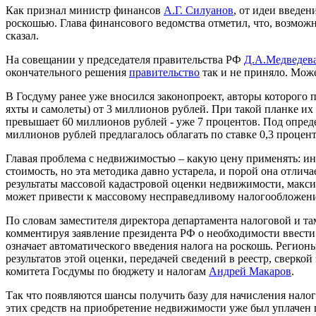
Как признал министр финансов
А.Г. Силуанов
, от идеи введен
роскошью. Глава финансового ведомства отметил, что, возможно
сказал.
На совещании у председателя правительства РФ
Д.А.Медведев
окончательного решения
правительство
так и не приняло. Мож
В Госдуму ранее уже вносился законопроект, авторы которого
яхты и самолеты) от 3 миллионов рублей. При такой планке их
превышает 60 миллионов рублей - уже 7 процентов. Под опред
миллионов рублей предлагалось облагать по ставке 0,3 процен
Главая проблема с недвижимостью – какую цену применять: и
стоимость, но эта методика давно устарела, и порой она отлича
результаты массовой кадастровой оценки недвижимости, макс
может привести к массовому несправедливому налогообложен
По словам заместителя директора департамента налоговой и та
комментируя заявление президента РФ о необходимости ввести
означает автоматического введения налога на роскошь. Регион
результатов этой оценки, передачей сведений в реестр, сверко
комитета Госдумы по бюджету и налогам
Андрей Макаров
.
Так что появляются шансы получить базу для начисления налог
этих средств на приобретение недвижимости уже был уплачен 