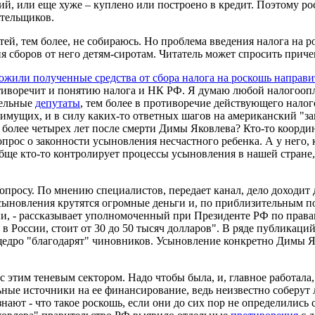
ий, или еще хуже – куплено или построено в кредит. Поэтому р
ательщиков.
тей, тем более, не собираюсь. Но проблема введения налога на р
 сборов от него детям-сиротам. Читатель может спросить причем
ожили полученные средства от сбора налога на роскошь направи
тиворечит и понятию налога и НК РФ. Я думаю любой налогоопла
дельные
депутаты
, тем более в противоречие действующего налого
имущих, и в силу каких-то ответных шагов на американский "з
олее четырех лет после смерти Димы Яковлева? Кто-то координ
прос о законности усыновления несчастного ребенка. А у него, 
ще кто-то контролирует процессы усыновления в нашей стране, 
просу. По мнению специалистов, передает канал, дело доходит 
ыновления крутятся огромные деньги и, по приблизительным под
и, - рассказывает уполномоченный при Президенте РФ по правам
в России, стоит от 30 до 50 тысяч долларов". В ряде публикаци
 щедро "благодарят" чиновников. Усыновление конкретно Димы 
ть с этим теневым сектором. Надо чтобы была, и, главное работа
ные источники на ее финансирование, ведь неизвестно соберут
 знают - что такое роскошь, если они до сих пор не определилис