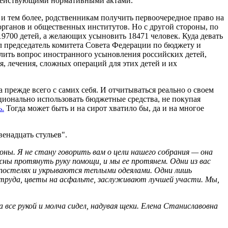
действующими нормативными актами.
, и тем более, родственникам получить первоочередное право на
 органов и общественных институтов. Но с другой стороны, по
9700 детей, а желающих усыновить 18471 человек. Куда девать
л председатель комитета Совета Федерации по бюджету и
слить вопрос иностранного усыновления российских детей,
, лечения, сложных операций для этих детей и их
 прежде всего с самих себя. И отчитываться реально о своем
ционально использовать бюджетные средства, не покупая
ь.
Тогда может быть и на сирот хватило бы, да и на многое
венадцать стульев".
оны. Я не стану говорить вам о цели нашего собрания — она
ны протянуть руку помощи, и мы ее протянем. Одни из вас
х постелях и укрываются теплыми одеялами. Одни лишь
 труда, цветы на асфальте, заслуживают лучшей участи. Мы,
все рукой и молча сидел, надувая щеки. Елена Станиславовна