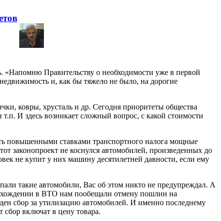
етов
. «Напомню Правительству о необходимости уже в первой
едвижимость и, как бы тяжело не было, на дорогие
ички, ковры, хрусталь и др. Сегодня приоритеты общества
.п. И здесь возникает сложный вопрос, с какой стоимости
гать повышенными ставками транспортного налога мощные
этот законопроект не коснулся автомобилей, произведенных до
овек не купит у них машину десятилетней давности, если ему
упали такие автомобили, Вас об этом никто не предупреждал. А
ри вхождении в ВТО нам пообещали отмену пошлин на
введен сбор за утилизацию автомобилей. И именно последнему
 сбор включат в цену товара.