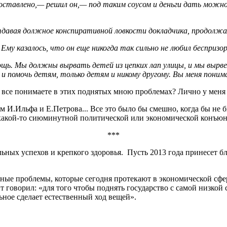
оставлено,— решил он,— под таким соусом и деньги дать можно
тдавая должное конспиративной ловкости докладчика, продолжа
 Ему казалось, что он еще никогда так сильно не любил беспризор
ь. Мы должны вырвать детей из цепких лап улицы, и мы вырв
и помочь детям, только детям и никому другому. Вы меня понима
все понимаете в этих поднятых мною проблемах? Лично у меня б
.Ильфа и Е.Петрова... Все это было бы смешно, когда бы не бы
 какой-то сиюминутной политической или экономической конъюнкт
***
ьных успехов и крепкого здоровья. Пусть 2013 года принесет б
вные проблемы, которые сегодня протекают в экономической сфер
 говорил: «для того чтобы поднять государство с самой низкой
ьное сделает естественный ход вещей».