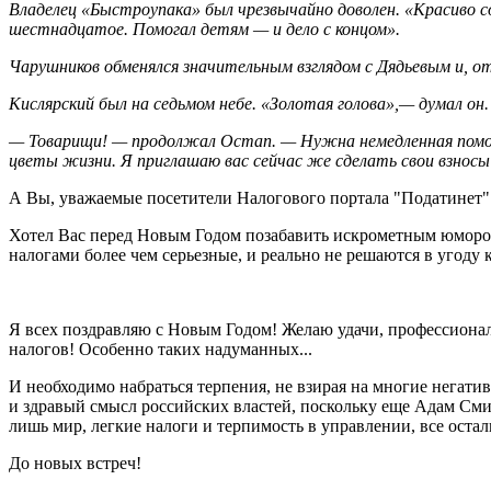
Владелец «Быстроупака» был чрезвычайно доволен. «Красиво с
шестнадцатое. Помогал детям — и дело с концом».
Чарушников обменялся значительным взглядом с Дядьевым и, о
Кислярский был на седьмом небе. «Золотая голова»,— думал он.
— Товарищи! — продолжал Остап. — Нужна немедленная помощ
цветы жизни. Я приглашаю вас сейчас же сделать свои взносы 
А Вы, уважаемые посетители Налогового портала "Податинет" 
Хотел Вас перед Новым Годом позабавить искрометным юмором И
налогами более чем серьезные, и реально не решаются в угоду
Я всех поздравляю с Новым Годом! Желаю удачи, профессионал
налогов! Особенно таких надуманных...
И необходимо набраться терпения, не взирая на многие негати
и здравый смысл российских властей, поскольку еще Адам Смит
лишь мир, легкие налоги и терпимость в управлении, все остал
До новых встреч!