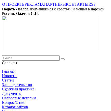
О ПРОЕКТЕ
РЕКЛАМА
ПАРТНЕРЫ
КОНТАКТЫ
RSS
Подать - налог
, взимавшийся с крестьян и мещан в царской
России.
Ожегов С.И.
Сервисы
Главная
Новости
Cтатьи
Законодательство
Судебная практика
Документы
Налоговые истории
Вопрос/Ответ
Каталог сайтов