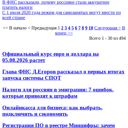
В ФНС рассказали, почему россияне стали аккуратнее
платить налоги
С 1 июля 2020 года режим для самозанятых могут ввести по
всей стране
<< В начало
< Предыдущая
1
2
3
4
5
6
7
8
9
10
Следующая >
В
конец >>
Всего 1 - 30 из 494
Официальный курс евро и доллара на
05.08.2026 растет
Глава ФНС Д.Егоров рассказал о первых итогах
запуска системы СПОТ
Налоги для россиян в эмиграции: 7 ошибок,
которые приводят к штрафам
Онлайнкасса для бизнеса: как выбрать,
подключить и сэкономить
Регистрация ПО в реестре Минцифры: зачем