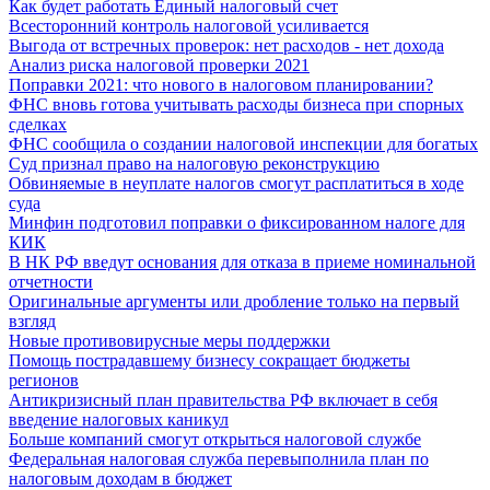
Как будет работать Единый налоговый счет
Всесторонний контроль налоговой усиливается
Выгода от встречных проверок: нет расходов - нет дохода
Анализ риска налоговой проверки 2021
Поправки 2021: что нового в налоговом планировании?
ФНС вновь готова учитывать расходы бизнеса при спорных
сделках
ФНС сообщила о создании налоговой инспекции для богатых
Суд признал право на налоговую реконструкцию
Обвиняемые в неуплате налогов смогут расплатиться в ходе
суда
Минфин подготовил поправки о фиксированном налоге для
КИК
В НК РФ введут основания для отказа в приеме номинальной
отчетности
Оригинальные аргументы или дробление только на первый
взгляд
Новые противовирусные меры поддержки
Помощь пострадавшему бизнесу сокращает бюджеты
регионов
Антикризисный план правительства РФ включает в себя
введение налоговых каникул
Больше компаний смогут открыться налоговой службе
Федеральная налоговая служба перевыполнила план по
налоговым доходам в бюджет