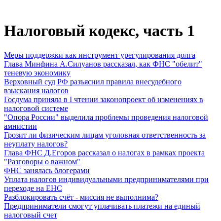
Налоговый кодекс, часть 1
Меры поддержки как инструмент урегулирования долга
Глава Минфина А.Силуанов рассказал, как ФНС "обелит"
теневую экономику
Верховный суд РФ разъяснил правила внесудебного
взыскания налогов
Госдума приняла в I чтении законопроект об изменениях в
налоговой системе
"Опора России" выделила проблемы проведения налоговой
амнистии
Грозит ли физическим лицам уголовная ответственность за
неуплату налогов?
Глава ФНС Д.Егоров рассказал о налогах в рамках проекта
"Разговоры о важном"
ФНС занялась блогерами
Уплата налогов индивидуальными предпринимателями при
переходе на ЕНС
Разблокировать счёт - миссия не выполнима?
Предприниматели смогут уплачивать платежи на единый
налоговый счет