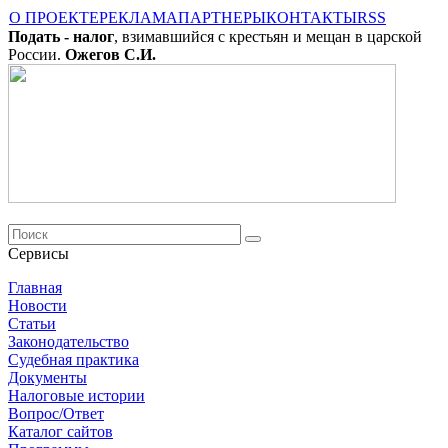
О ПРОЕКТЕ
РЕКЛАМА
ПАРТНЕРЫ
КОНТАКТЫ
RSS
Подать - налог
, взимавшийся с крестьян и мещан в царской
России.
Ожегов С.И.
Сервисы
Главная
Новости
Cтатьи
Законодательство
Судебная практика
Документы
Налоговые истории
Вопрос/Ответ
Каталог сайтов