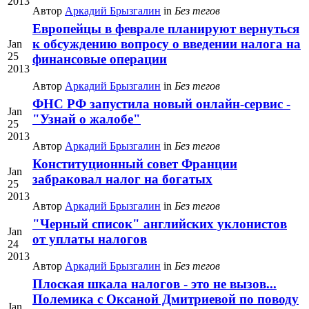
2013
Автор
Аркадий Брызгалин
in
Без тегов
Европейцы в феврале планируют вернуться
к обсуждению вопросу о введении налога на
Jan
25
финансовые операции
2013
Автор
Аркадий Брызгалин
in
Без тегов
ФНС РФ запустила новый онлайн-сервис -
Jan
"Узнай о жалобе"
25
2013
Автор
Аркадий Брызгалин
in
Без тегов
Конституционный совет Франции
Jan
забраковал налог на богатых
25
2013
Автор
Аркадий Брызгалин
in
Без тегов
"Черный список" английских уклонистов
Jan
от уплаты налогов
24
2013
Автор
Аркадий Брызгалин
in
Без тегов
Плоская шкала налогов - это не вызов...
Полемика с Оксаной Дмитриевой по поводу
Jan