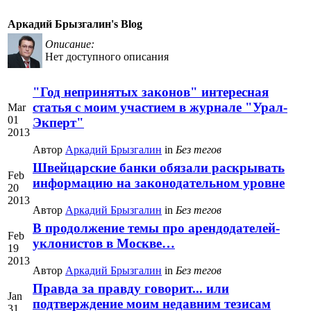
Аркадий Брызгалин's Blog
Описание:
Нет доступного описания
"Год непринятых законов" интересная
статья с моим участием в журнале "Урал-
Mar
01
Экперт"
2013
Автор
Аркадий Брызгалин
in
Без тегов
Швейцарские банки обязали раскрывать
Feb
информацию на законодательном уровне
20
2013
Автор
Аркадий Брызгалин
in
Без тегов
В продолжение темы про арендодателей-
Feb
уклонистов в Москве…
19
2013
Автор
Аркадий Брызгалин
in
Без тегов
Правда за правду говорит... или
Jan
подтверждение моим недавним тезисам
31