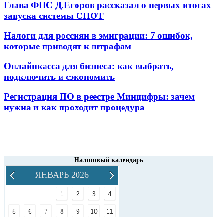
Глава ФНС Д.Егоров рассказал о первых итогах
запуска системы СПОТ
Налоги для россиян в эмиграции: 7 ошибок,
которые приводят к штрафам
Онлайнкасса для бизнеса: как выбрать,
подключить и сэкономить
Регистрация ПО в реестре Минцифры: зачем
нужна и как проходит процедура
Налоговый календарь
ЯНВАРЬ 2026
1
2
3
4
5
6
7
8
9
10
11