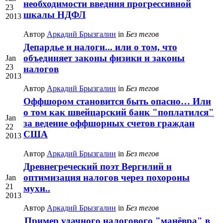
необходимости введния прогрессивной
23
шкалы НДФЛ
2013
Автор
Аркадий Брызгалин
in
Без тегов
Депардье и налоги... или о том, что
объединяет законы физики и законы
Jan
23
налогов
2013
Автор
Аркадий Брызгалин
in
Без тегов
Оффшором становится быть опасно… Или
о том как швейцарский банк "поплатился"
Jan
за ведение оффшорных счетов граждан
22
США
2013
Автор
Аркадий Брызгалин
in
Без тегов
Древнегреческий поэт Вергилий и
оптимизация налогов через похороны
Jan
21
мухи..
2013
Автор
Аркадий Брызгалин
in
Без тегов
Пример удачного налогового "манёвра" в