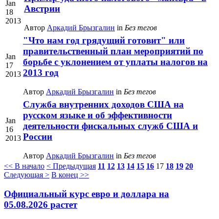
Jan
Австрии
18
2013
Автор
Аркадий Брызгалин
in
Без тегов
"Что нам год грядущий готовит" или
правительственный план мероприятий по
Jan
борьбе с уклонением от уплаты налогов на
17
2013 год
2013
Автор
Аркадий Брызгалин
in
Без тегов
Служба внутренних доходов США на
русском языке и об эффективности
Jan
деятельности фискальных служб США и
16
России
2013
Автор
Аркадий Брызгалин
in
Без тегов
<< В начало
< Предыдущая
11
12
13
14
15
16
17
18
19
20
Следующая >
В конец >>
Официальный курс евро и доллара на
05.08.2026 растет