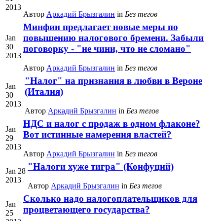
2013
Автор
Аркадий Брызгалин
in
Без тегов
Минфин предлагает новые меры по
повышению налогового бремени. Забыли
Jan
30
поговорку - "не чини, что не сломано"
2013
Автор
Аркадий Брызгалин
in
Без тегов
"Налог" на признания в любви в Вероне
Jan
(Италия)
30
2013
Автор
Аркадий Брызгалин
in
Без тегов
НДС и налог с продаж в одном флаконе?
Jan
Вот истинные намерения властей?
29
2013
Автор
Аркадий Брызгалин
in
Без тегов
"Налоги хуже тигра" (Конфуций)
Jan 28
2013
Автор
Аркадий Брызгалин
in
Без тегов
Сколько надо налогоплательщиков для
Jan
процветающего государства?
25