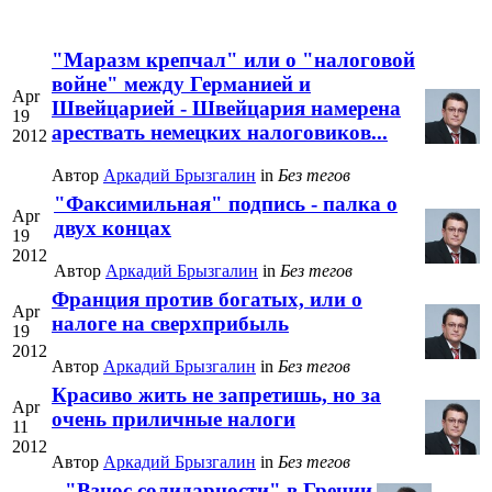
"Маразм крепчал" или о "налоговой
войне" между Германией и
Apr
Швейцарией - Швейцария намерена
19
арествать немецких налоговиков...
2012
Автор
Аркадий Брызгалин
in
Без тегов
"Факсимильная" подпись - палка о
Apr
двух концах
19
2012
Автор
Аркадий Брызгалин
in
Без тегов
Франция против богатых, или о
Apr
налоге на сверхприбыль
19
2012
Автор
Аркадий Брызгалин
in
Без тегов
Красиво жить не запретишь, но за
Apr
очень приличные налоги
11
2012
Автор
Аркадий Брызгалин
in
Без тегов
"Взнос солидарности" в Греции