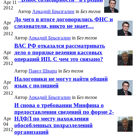
Apr 11
2012
Автор
Аркадий Брызгалин
in
Без тегов
До чего в итоге договорились ФНС и
Apr
следователи, никто не знает…
09
2012
Автор
Аркадий Брызгалин
in
Без тегов
ВАС РФ отказался рассматривать
дело о порядке ведения кассовых
Apr
06
операций ИП. С чем это связано?
2012
Автор
Павел Шварц
in
Без тегов
Налоговики не могут найти общий
Apr
язык с полицией
05
2012
Автор
Аркадий Брызгалин
in
Без тегов
И снова о требовании Минфина о
предоставлении сведений по форме 2-
НДФЛ по месту нахождения
Apr
04
обособленных подразделений
2012
организаций