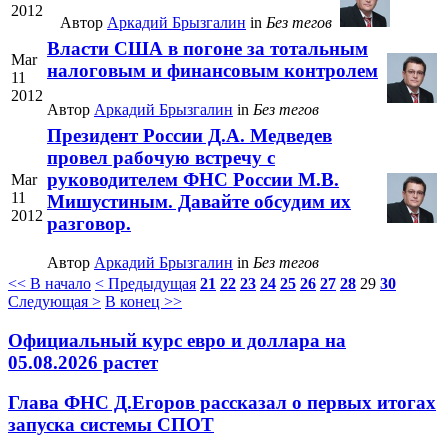
2012
Автор
Аркадий Брызгалин
in
Без тегов
Власти США в погоне за тотальным
Mar
налоговым и финансовым контролем
11
2012
Автор
Аркадий Брызгалин
in
Без тегов
Президент России Д.А. Медведев
провел рабочую встречу с
руководителем ФНС России М.В.
Mar
11
Мишустиным. Давайте обсудим их
2012
разговор.
Автор
Аркадий Брызгалин
in
Без тегов
<< В начало
< Предыдущая
21
22
23
24
25
26
27
28
29
30
Следующая >
В конец >>
Официальный курс евро и доллара на
05.08.2026 растет
Глава ФНС Д.Егоров рассказал о первых итогах
запуска системы СПОТ