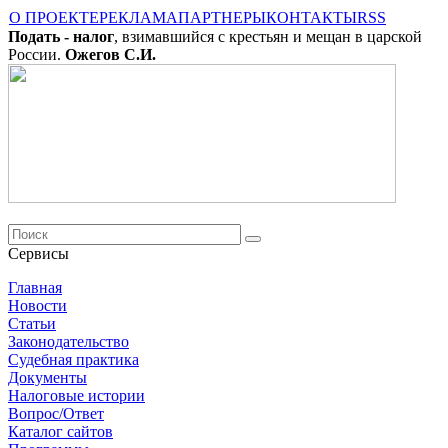
О ПРОЕКТЕ
РЕКЛАМА
ПАРТНЕРЫ
КОНТАКТЫ
RSS
Подать - налог
, взимавшийся с крестьян и мещан в царской
России.
Ожегов С.И.
Сервисы
Главная
Новости
Cтатьи
Законодательство
Судебная практика
Документы
Налоговые истории
Вопрос/Ответ
Каталог сайтов