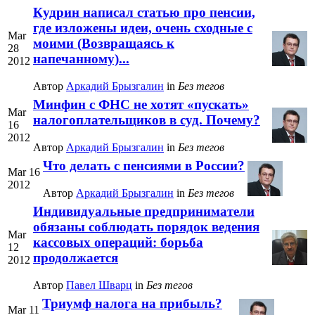
Кудрин написал статью про пенсии,
где изложены идеи, очень сходные с
Mar
моими (Возвращаясь к
28
напечанному)...
2012
Автор
Аркадий Брызгалин
in
Без тегов
Минфин с ФНС не хотят «пускать»
Mar
налогоплательщиков в суд. Почему?
16
2012
Автор
Аркадий Брызгалин
in
Без тегов
Что делать с пенсиями в России?
Mar 16
2012
Автор
Аркадий Брызгалин
in
Без тегов
Индивидуальные предприниматели
обязаны соблюдать порядок ведения
Mar
кассовых операций: борьба
12
продолжается
2012
Автор
Павел Шварц
in
Без тегов
Триумф налога на прибыль?
Mar 11