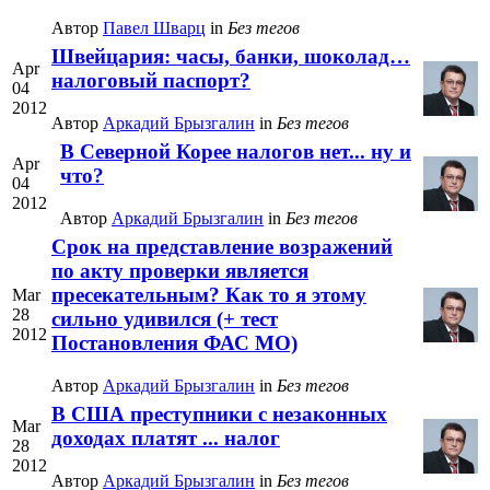
Автор
Павел Шварц
in
Без тегов
Швейцария: часы, банки, шоколад…
Apr
налоговый паспорт?
04
2012
Автор
Аркадий Брызгалин
in
Без тегов
В Северной Корее налогов нет... ну и
Apr
что?
04
2012
Автор
Аркадий Брызгалин
in
Без тегов
Срок на представление возражений
по акту проверки является
пресекательным? Как то я этому
Mar
28
сильно удивился (+ тест
2012
Постановления ФАС МО)
Автор
Аркадий Брызгалин
in
Без тегов
В США преступники с незаконных
Mar
доходах платят ... налог
28
2012
Автор
Аркадий Брызгалин
in
Без тегов