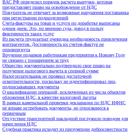
ВАС РФ определил порядок расчета выручки, которая
предоставляет право на освобождение от НДС
Покупатель не отвечает за возможные нарушения поставщика
при регистрации подразделений
Счета-фактуры на товар и услуги по доработке выписаны
одним днем. Это, по мнению суда, довод в пользу
фиктивности таких услуг
Из расчета трудозатрат очевидна необходимость привлечения
контрагентов. Достоверность их счетов-фактур не
опровергнута
Вручение подарков работникам предприятия к Новому Году
не связано с поощрением за труд
Общество документально подтвердило свое право на
получение налогового вычета в спорной сумме
Налогоплательщик не проявил достаточной
осмотрительности, поскольку не идентифицировал лиц,
подписывавших документы
О квалификации операций, исключенных из числа объектов
обложения НДС, в качестве налоговой льготы
В рамках камеральной проверки декларации по НДС ИФНС
не вправе истребовать документы, не относящиеся к
первичным
Отсутствие транспортной накладной послужило поводом для
начисления НДС
Судебная практика исходит из презумпции добросовестности