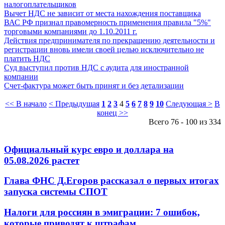
налогоплательщиков
Вычет НДС не зависит от места нахождения поставщика
ВАС РФ признал правомерность применения правила "5%"
торговыми компаниями до 1.10.2011 г.
Действия предпринимателя по прекращению деятельности и
регистрации вновь имели своей целью исключительно не
платить НДС
Суд выступил против НДС с аудита для иностранной
компании
Счет-фактура может быть принят и без детализации
<< В начало
< Предыдущая
1
2
3
4
5
6
7
8
9
10
Следующая >
В
конец >>
Всего 76 - 100 из 334
Официальный курс евро и доллара на
05.08.2026 растет
Глава ФНС Д.Егоров рассказал о первых итогах
запуска системы СПОТ
Налоги для россиян в эмиграции: 7 ошибок,
которые приводят к штрафам