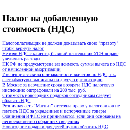
Налог на добавленную
стоимость (НДС)
Налогоплательщик не должен доказывать свою "правоту",
чтобы вернуть налог
Не взяв НДС с клиента, бывший плательщик УСН вправе
увеличить расходы
НК РФ не предусмотрена зависимость суммы вычета по НДС
от начисленной амортизации
Инспекция заявила о незаконности вычетов по НДС, т.к.
счета-фактуры выписаны на другую организацию
В Москве за нарушение срока возврата НДС налоговую
инспекцию оштрафовали на 200 тыс. руб.
Стоимость новогодних подарков сотрудникам следует
облагать НДС
Розничная сеть "Магнит" отстояла право у налоговиков не
платить НДС за украденные и испорченные товары
Обвинения ИФНС не принимаются, если они основаны на
несвоевременно собранных сведениях
Новогодние подарки для детей нужно облагать НДС