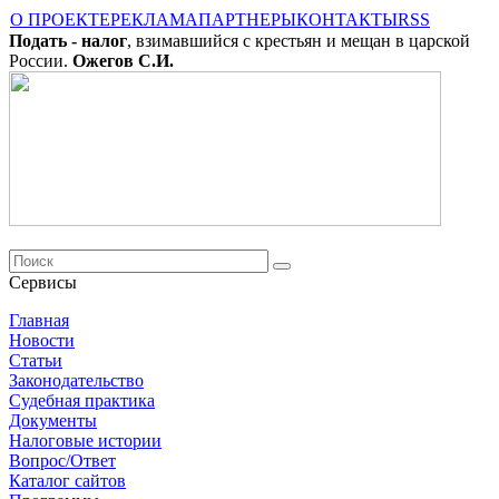
О ПРОЕКТЕ
РЕКЛАМА
ПАРТНЕРЫ
КОНТАКТЫ
RSS
Подать - налог
, взимавшийся с крестьян и мещан в царской
России.
Ожегов С.И.
Сервисы
Главная
Новости
Cтатьи
Законодательство
Судебная практика
Документы
Налоговые истории
Вопрос/Ответ
Каталог сайтов